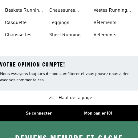
Homme
Running Femmes
Femme
Baskets Running
Chaussures
Vestes Running
Femme
Running Hommes
Homme
Casquette
Leggings
Vêtements
Running
Running Femme
Running Femme
Chaussettes
Short Running
Vêtements
Running
Femme
Running Homme
VOTRE OPINION COMPTE!
Nous essayons toujours de nous améliorer et vous pouvez nous aider
avec vos commentaires.
Haut de la page
Se connecter
Mon panier (0)