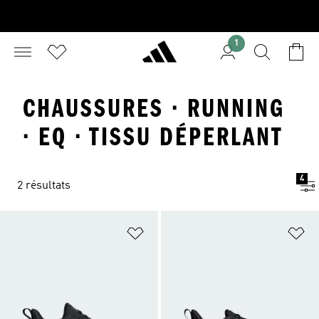
1
CHAUSSURES · RUNNING
· EQ · TISSU DÉPERLANT
4
2 résultats
Ajouter à la Liste de produits favor
Aj