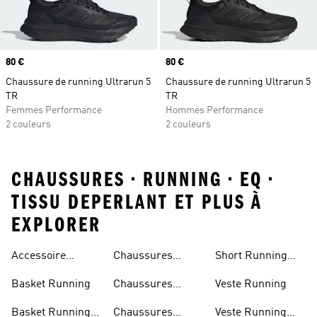
Prix
80 €
Prix
80 €
Chaussure de running Ultrarun 5
Chaussure de running Ultrarun 5
TR
TR
Femmes Performance
Hommes Performance
2 couleurs
2 couleurs
CHAUSSURES • RUNNING • EQ •
TISSU DEPERLANT ET PLUS À
EXPLORER
Accessoire
Chaussures
Short Running
Running
Marathon
Homme
Basket Running
Chaussures
Veste Running
Running
Basket Running
Chaussures
Veste Running