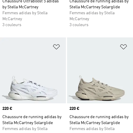
Chaussure Ultraboost 5 adidas
Chaussure de running adidas by
by Stella McCartney
Stella McCartney Solarglide
Femmes adidas by Stella
Femmes adidas by Stella
McCartney
McCartney
3 couleurs
3 couleurs
Ajouter à la Liste de produits favor
Aj
Prix
220 €
Prix
220 €
Chaussure de running adidas by
Chaussure de running adidas by
Stella McCartney Solarglide
Stella McCartney Solarglide
Femmes adidas by Stella
Femmes adidas by Stella