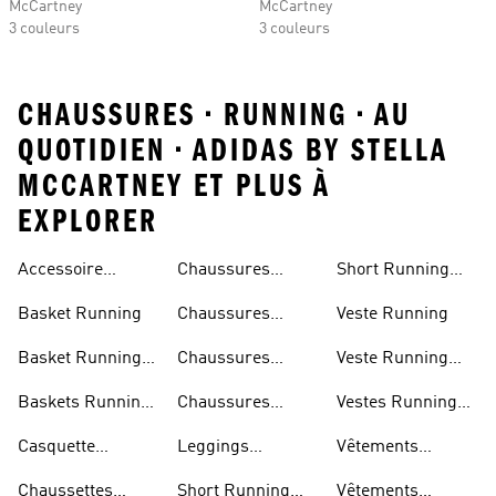
McCartney
McCartney
3 couleurs
3 couleurs
CHAUSSURES • RUNNING • AU
QUOTIDIEN • ADIDAS BY STELLA
MCCARTNEY ET PLUS À
EXPLORER
Accessoire
Chaussures
Short Running
Running
Marathon
Homme
Basket Running
Chaussures
Veste Running
Running
Basket Running
Chaussures
Veste Running
Homme
Running Femmes
Femme
Baskets Running
Chaussures
Vestes Running
Femme
Running Hommes
Homme
Casquette
Leggings
Vêtements
Running
Running Femme
Running Femme
Chaussettes
Short Running
Vêtements