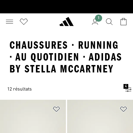
1
CHAUSSURES · RUNNING
· AU QUOTIDIEN · ADIDAS
BY STELLA MCCARTNEY
4
12 résultats
Ajouter à la Liste de produits favor
Aj