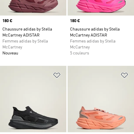
Prix
180 €
Prix
180 €
Chaussure adidas by Stella
Chaussure adidas by Stella
McCartney ADISTAR
McCartney ADISTAR
Femmes adidas by Stella
Femmes adidas by Stella
McCartney
McCartney
Nouveau
5 couleurs
Ajouter à la Liste de produits favor
Aj