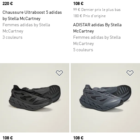
Prix
220 €
Prix actuel
108 €
99 € Dernier prix le plus bas
Chaussure Ultraboost 5 adidas
180 € Prix d'origine
by Stella McCartney
Femmes adidas by Stella
ADISTAR adidas By Stella
McCartney
McCartney
3 couleurs
Femmes adidas by Stella
McCartney
5 couleurs
Ajouter à la Liste de produits favor
Aj
Prix actuel
108 €
Prix actuel
108 €