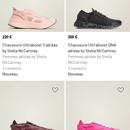
Prix
220 €
Prix
200 €
Chaussure Ultraboost 5 adidas
Chaussure Ultraboost DNA
by Stella McCartney
adidas by Stella McCartney
Femmes adidas by Stella
Femmes adidas by Stella
McCartney
McCartney
3 couleurs
3 couleurs
Nouveau
Nouveau
Ajouter à la Liste de produits favor
Aj