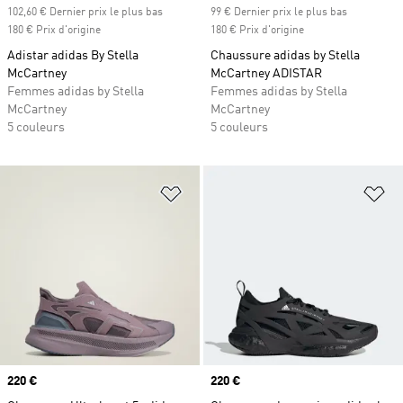
102,60 € Dernier prix le plus bas
99 € Dernier prix le plus bas
180 € Prix d'origine
180 € Prix d'origine
Adistar adidas By Stella
Chaussure adidas by Stella
McCartney
McCartney ADISTAR
Femmes adidas by Stella
Femmes adidas by Stella
McCartney
McCartney
5 couleurs
5 couleurs
Ajouter à la Liste de produits favor
Aj
Prix
220 €
Prix
220 €