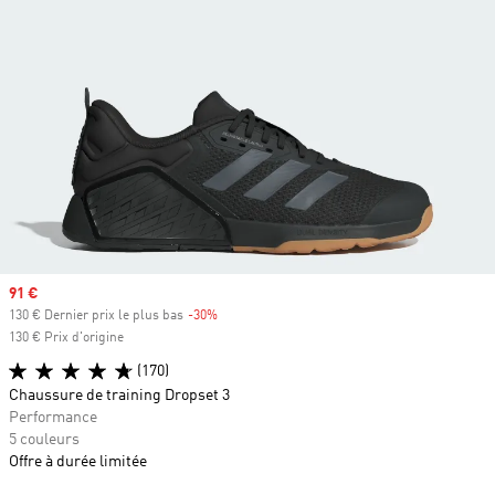
Prix soldé
91 €
130 € Dernier prix le plus bas
-30%
Rabais
130 € Prix d'origine
(170)
Chaussure de training Dropset 3
Performance
5 couleurs
Offre à durée limitée