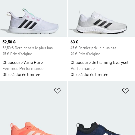
Prix actuel
52,50 €
Prix actuel
63 €
52,50 € Dernier prix le plus bas
45 € Dernier prix le plus bas
75 € Prix d'origine
90 € Prix d'origine
Chaussure Vario Pure
Chaussure de training Everyset
Femmes Performance
Performance
Offre à durée limitée
Offre à durée limitée
Ajouter à la Liste de produits favor
Aj