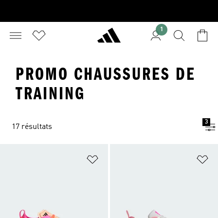
1
PROMO CHAUSSURES DE
TRAINING
3
17 résultats
Ajouter à la Liste de produits favor
Aj