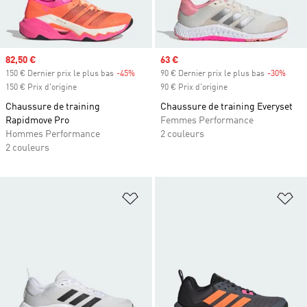
Prix soldé
82,50 €
Prix soldé
63 €
150 € Dernier prix le plus bas
-45%
Rabais
90 € Dernier prix le plus bas
-30%
Rabai
150 € Prix d'origine
90 € Prix d'origine
Chaussure de training
Chaussure de training Everyset
Rapidmove Pro
Femmes Performance
Hommes Performance
2 couleurs
2 couleurs
Ajouter à la Liste de produits favor
Aj