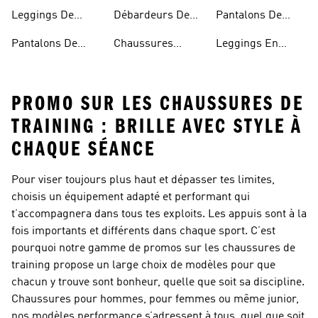
D'entraînement
Yoga
Leggings De
Débardeurs De
Pantalons De
Fitness
Sport
Training
Pantalons De
Chaussures
Leggings En
Yoga
Respirantes
Coton
PROMO SUR LES CHAUSSURES DE
TRAINING : BRILLE AVEC STYLE À
CHAQUE SÉANCE
Pour viser toujours plus haut et dépasser tes limites,
choisis un équipement adapté et performant qui
t’accompagnera dans tous tes exploits. Les appuis sont à la
fois importants et différents dans chaque sport. C’est
pourquoi notre gamme de promos sur les chaussures de
training propose un large choix de modèles pour que
chacun y trouve sont bonheur, quelle que soit sa discipline.
Chaussures pour hommes, pour femmes ou même junior,
nos modèles performance s’adressent à tous, quel que soit