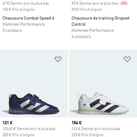
47 € Dernier prix le plus bas
90 € Dernier prix le plus bas
-30%
Rabai
100 € Prix d'origine
90 € Prix d'origine
Chaussure Combat Speed 4
Chaussure de training Dropset
Hommes Performance
Control
3 couleurs
Hommes Performance
6 couleurs
Ajouter à la Liste de produits favor
Aj
Prix actuel
121 €
Prix actuel
154 €
103,40 € Dernier prix le plus bas
143 € Dernier prix le plus bas
220 € Prix d'origine
220 € Prix d'origine