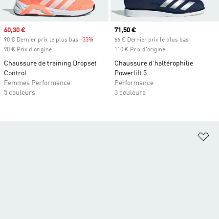
Prix soldé
60,30 €
Prix actuel
71,50 €
90 € Dernier prix le plus bas
-33%
Rabais
66 € Dernier prix le plus bas
90 € Prix d'origine
110 € Prix d'origine
Chaussure de training Dropset
Chaussure d'haltérophilie
Control
Powerlift 5
Femmes Performance
Performance
5 couleurs
3 couleurs
Aj