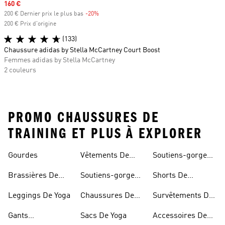
Prix soldé
160 €
200 € Dernier prix le plus bas
-20%
Rabais
200 € Prix d'origine
(133)
Chaussure adidas by Stella McCartney Court Boost
Femmes adidas by Stella McCartney
2 couleurs
PROMO CHAUSSURES DE
TRAINING ET PLUS À EXPLORER
Gourdes
Vêtements De
Soutiens-gorge
Yoga
De Sport Sans
Brassières De
Soutiens-gorge
Shorts De
Coutures
Sport
De Sport
Compression
Leggings De Yoga
Chaussures De
Survêtements De
Rembourrés
Sport
Training
Gants
Sacs De Yoga
Accessoires De