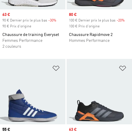
Prix soldé
63 €
Prix soldé
80 €
90 € Dernier prix le plus bas
-30%
Rabais
100 € Dernier prix le plus bas
-20%
Raba
90 € Prix d'origine
100 € Prix d'origine
Chaussure de training Everyset
Chaussure Rapidmove 2
Femmes Performance
Hommes Performance
2 couleurs
Ajouter à la Liste de produits favor
Aj
Prix actuel
55 €
Prix soldé
63 €