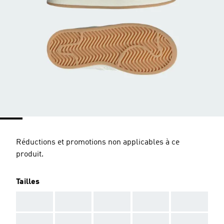
Réductions et promotions non applicables à ce
produit.
Tailles
AAA
AAA
AAA
AAA
AAA
AAA
AAA
AAA
AAA
AAA