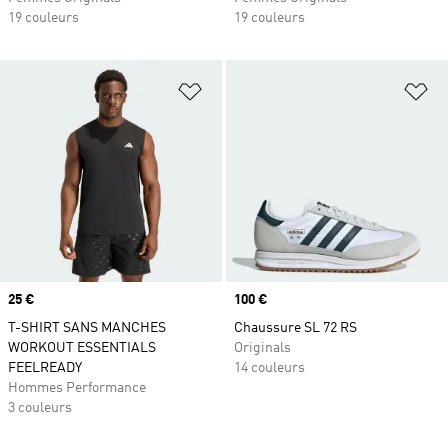
19 couleurs
19 couleurs
Ajouter à la Liste de produits favor
Aj
Prix
25 €
Prix
100 €
T-SHIRT SANS MANCHES
Chaussure SL 72 RS
WORKOUT ESSENTIALS
Originals
FEELREADY
14 couleurs
Hommes Performance
3 couleurs