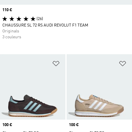
Prix
110 €
(26)
CHAUSSURE SL 72 RS AUDI REVOLUT F1 TEAM
Originals
3 couleurs
Ajouter à la Liste de produits favor
Aj
Prix
100 €
Prix
100 €