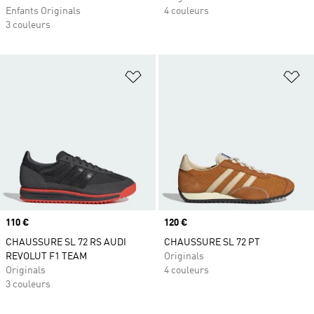
Enfants Originals
4 couleurs
3 couleurs
Ajouter à la Liste de produits favor
Aj
Prix
110 €
Prix
120 €
CHAUSSURE SL 72 RS AUDI
CHAUSSURE SL 72 PT
REVOLUT F1 TEAM
Originals
Originals
4 couleurs
3 couleurs