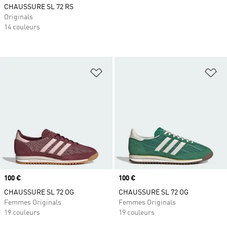
CHAUSSURE SL 72 RS
Originals
14 couleurs
Ajouter à la Liste de produits favor
Aj
Prix
100 €
Prix
100 €
CHAUSSURE SL 72 OG
CHAUSSURE SL 72 OG
Femmes Originals
Femmes Originals
19 couleurs
19 couleurs