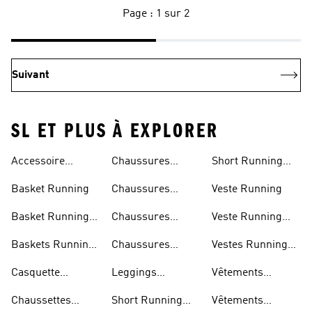
Page : 1 sur 2
Suivant
SL ET PLUS À EXPLORER
Accessoire
Chaussures
Short Running
Running
Marathon
Homme
Basket Running
Chaussures
Veste Running
Running
Basket Running
Chaussures
Veste Running
Homme
Running Femmes
Femme
Baskets Running
Chaussures
Vestes Running
Femme
Running Hommes
Homme
Casquette
Leggings
Vêtements
Running
Running Femme
Running Femme
Chaussettes
Short Running
Vêtements