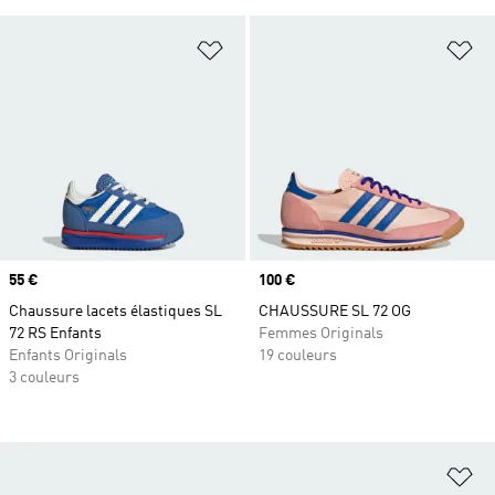
Ajouter à la Liste de produits favor
Aj
Prix
55 €
Prix
100 €
Chaussure lacets élastiques SL
CHAUSSURE SL 72 OG
72 RS Enfants
Femmes Originals
Enfants Originals
19 couleurs
3 couleurs
Aj