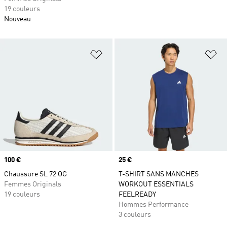
19 couleurs
Nouveau
Ajouter à la Liste de produits favor
Aj
Prix
100 €
Prix
25 €
Chaussure SL 72 OG
T-SHIRT SANS MANCHES
Femmes Originals
WORKOUT ESSENTIALS
19 couleurs
FEELREADY
Hommes Performance
3 couleurs