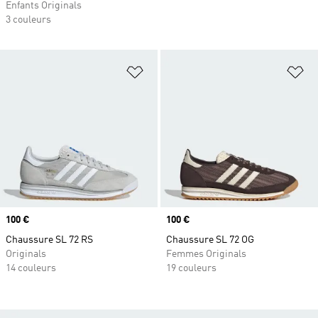
Enfants Originals
3 couleurs
Ajouter à la Liste de produits favor
Aj
Prix
100 €
Prix
100 €
Chaussure SL 72 RS
Chaussure SL 72 OG
Originals
Femmes Originals
14 couleurs
19 couleurs