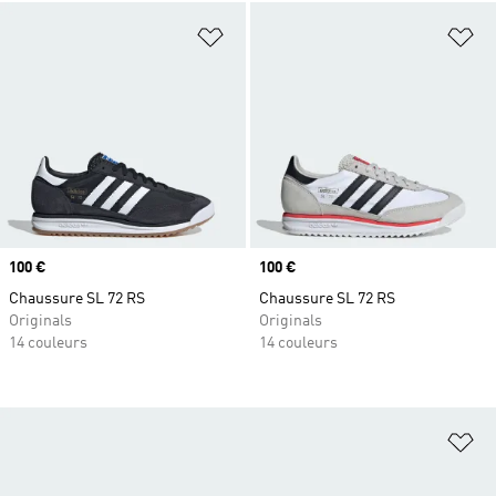
Ajouter à la Liste de produits favor
Aj
Prix
100 €
Prix
100 €
Chaussure SL 72 RS
Chaussure SL 72 RS
Originals
Originals
14 couleurs
14 couleurs
Aj