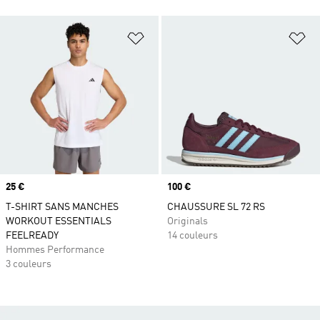
Ajouter à la Liste de produits favor
Aj
Prix
25 €
Prix
100 €
T-SHIRT SANS MANCHES
CHAUSSURE SL 72 RS
WORKOUT ESSENTIALS
Originals
FEELREADY
14 couleurs
Hommes Performance
3 couleurs