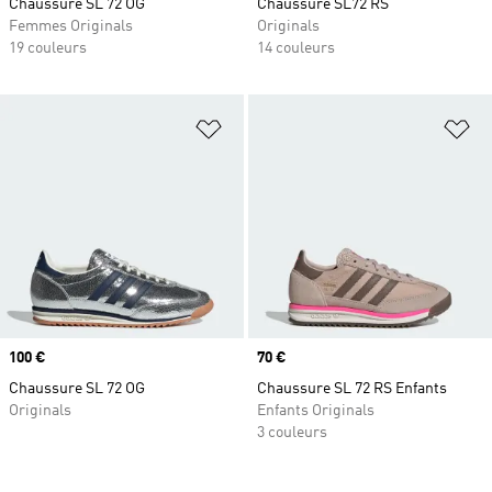
Chaussure SL 72 OG
Chaussure SL72 RS
Femmes Originals
Originals
19 couleurs
14 couleurs
Ajouter à la Liste de produits favor
Aj
Prix
100 €
Prix
70 €
Chaussure SL 72 OG
Chaussure SL 72 RS Enfants
Originals
Enfants Originals
3 couleurs