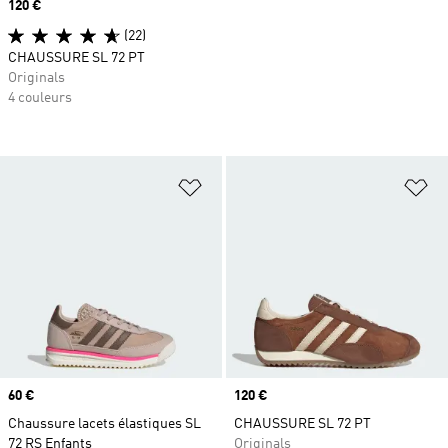
Prix
120 €
(22)
CHAUSSURE SL 72 PT
Originals
4 couleurs
Ajouter à la Liste de produits favor
Aj
Prix
60 €
Prix
120 €
Chaussure lacets élastiques SL
CHAUSSURE SL 72 PT
72 RS Enfants
Originals