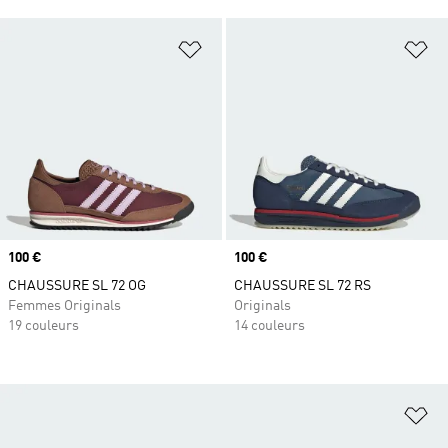
Ajouter à la Liste de produits favor
Aj
Prix
100 €
Prix
100 €
CHAUSSURE SL 72 OG
CHAUSSURE SL 72 RS
Femmes Originals
Originals
19 couleurs
14 couleurs
Aj