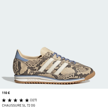
Prix
110 €
(327)
CHAUSSURE SL 72 OG