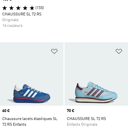
(155)
CHAUSSURE SL 72 RS
Originals
14 couleurs
Ajouter à la Liste de produits favor
Aj
Prix
60 €
Prix
70 €
Chaussure lacets élastiques SL
CHAUSSURE SL 72 RS
72 RS Enfants
Enfants Originals