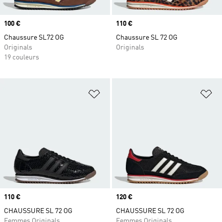
Prix
100 €
Prix
110 €
Chaussure SL72 OG
Chaussure SL 72 OG
Originals
Originals
19 couleurs
Ajouter à la Liste de produits favor
Aj
Prix
110 €
Prix
120 €
CHAUSSURE SL 72 OG
CHAUSSURE SL 72 OG
Femmes Originals
Femmes Originals