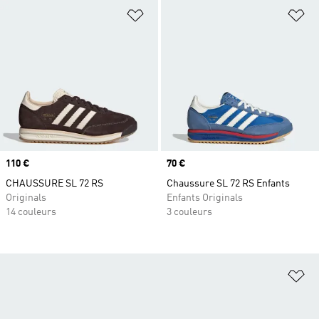
Ajouter à la Liste de produits favor
Aj
Prix
110 €
Prix
70 €
CHAUSSURE SL 72 RS
Chaussure SL 72 RS Enfants
Originals
Enfants Originals
14 couleurs
3 couleurs
Aj