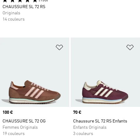
(155)
CHAUSSURE SL 72 RS
Originals
14 couleurs
Ajouter à la Liste de produits favor
Aj
Prix
100 €
Prix
70 €
CHAUSSURE SL 72 OG
Chaussure SL 72 RS Enfants
Femmes Originals
Enfants Originals
19 couleurs
3 couleurs