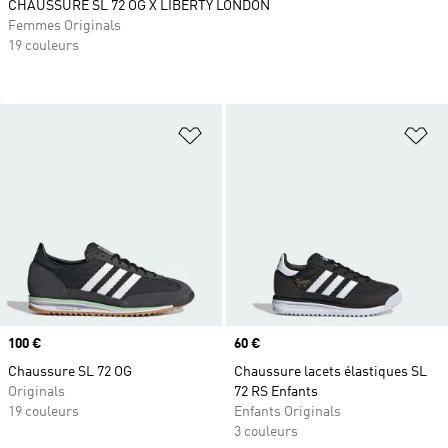
CHAUSSURE SL 72 OG X LIBERTY LONDON
Femmes Originals
19 couleurs
Ajouter à la Liste de produits favor
Aj
Prix
100 €
Prix
60 €
Chaussure SL 72 OG
Chaussure lacets élastiques SL
Originals
72 RS Enfants
19 couleurs
Enfants Originals
3 couleurs