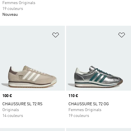
Femmes Originals
19 couleurs
Nouveau
Ajouter à la Liste de produits favor
Aj
Prix
100 €
Prix
110 €
CHAUSSURE SL 72 RS
CHAUSSURE SL 72 OG
Originals
Femmes Originals
14 couleurs
19 couleurs