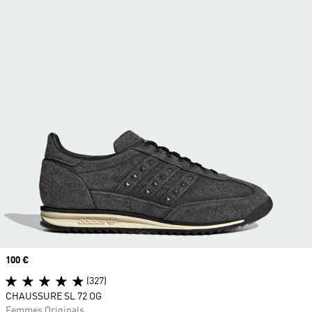
Prix
100 €
(327)
CHAUSSURE SL 72 OG
Femmes Originals