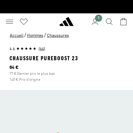
1
/
/
Accueil
Hommes
Chaussures
4.6
(44)
CHAUSSURE PUREBOOST 23
Prix actuel
84 €
77 € Dernier prix le plus bas
140 € Prix d'origine