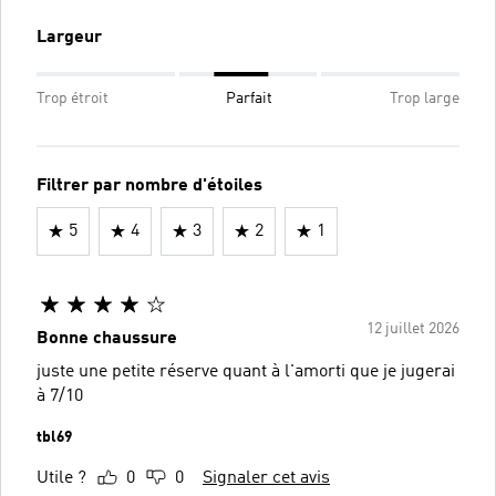
Largeur
Trop étroit
Parfait
Trop large
Filtrer par nombre d'étoiles
5
4
3
2
1
12 juillet 2026
Bonne chaussure
juste une petite réserve quant à l'amorti que je jugerai
à 7/10
tbl69
Utile ?
0
0
Signaler cet avis