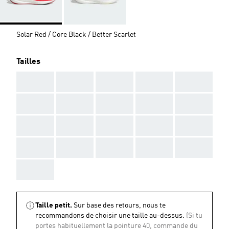
Solar Red / Core Black / Better Scarlet
Tailles
AAA
AAA
AAA
AAA
AAA
AAA
AAA
AAA
AAA
AAA
AAA
AAA
AAA
AAA
AAA
AAA
AAA
AAA
AAA
AAA
AAA
Taille petit.
Sur base des retours, nous te
recommandons de choisir une taille au-dessus.
(Si tu
portes habituellement la pointure 40, commande du