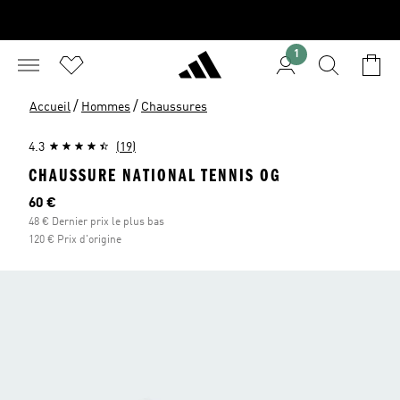
1
/
/
Accueil
Hommes
Chaussures
4.3
(19)
CHAUSSURE NATIONAL TENNIS OG
Prix actuel
60 €
48 € Dernier prix le plus bas
120 € Prix d'origine