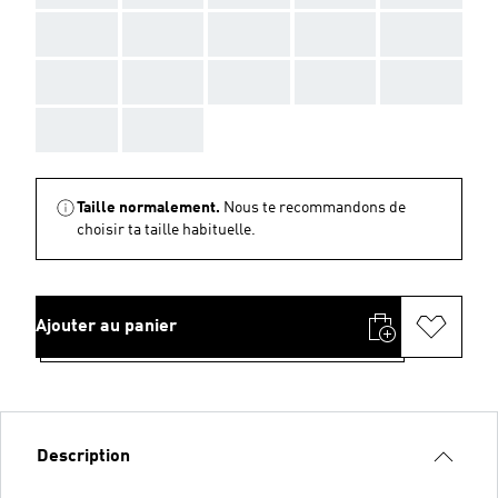
AAA
AAA
AAA
AAA
AAA
AAA
AAA
AAA
AAA
AAA
AAA
AAA
Taille normalement.
Nous te recommandons de
choisir ta taille habituelle.
Ajouter au panier
Description