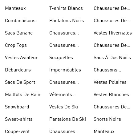
Manteaux
T-shirts Blancs
Chaussures De
Rugby
Combinaisons
Pantalons Noirs
Chaussures De
Skateur
Sacs Banane
Chaussures
Vestes Hivernales
Bleues
Crop Tops
Chaussures
Chaussures De
Dorées
Marche
Vestes Aviateur
Socquettes
Sacs À Dos Noirs
Débardeurs
Imperméables
Chaussons
D'escalade
Sacs De Sport
Chaussures
Vestes Polaires
Blanches
Maillots De Bain
Vêtements
Vestes Blanches
Sportifs
Snowboard
Vestes De Ski
Chaussures De
Basketball
Sweat-shirts
Pantalons De Ski
Shorts Noirs
Coupe-vent
Chaussures
Manteaux