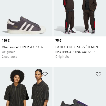
Prix
110 €
Prix
75 €
Chaussure SUPERSTAR ADV
PANTALON DE SURVÊTEMENT
Originals
SKATEBOARDING GATSELE
2 couleurs
Originals
Ajouter à la Liste de produits favor
Aj