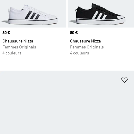
Prix
80 €
Prix
80 €
Chaussure Nizza
Chaussure Nizza
Femmes Originals
Femmes Originals
4 couleurs
4 couleurs
Aj