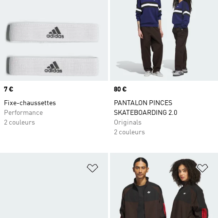
Prix
7 €
Prix
80 €
Fixe-chaussettes
PANTALON PINCES
Performance
SKATEBOARDING 2.0
2 couleurs
Originals
2 couleurs
Ajouter à la Liste de produits favor
Aj