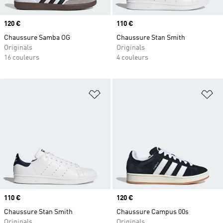
Prix
120 €
Prix
110 €
Chaussure Samba OG
Chaussure Stan Smith
Originals
Originals
16 couleurs
4 couleurs
Ajouter à la Liste de produits favor
Aj
Prix
110 €
Prix
120 €
Chaussure Stan Smith
Chaussure Campus 00s
Originals
Originals