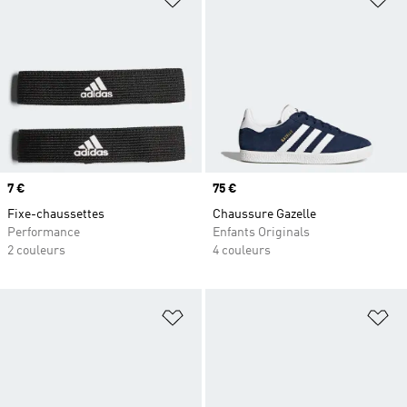
Prix
7 €
Prix
75 €
Fixe-chaussettes
Chaussure Gazelle
Performance
Enfants Originals
2 couleurs
4 couleurs
Ajouter à la Liste de produits favor
Aj