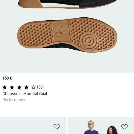
Prix
150 €
(38)
Chaussure Mundial Goal
Performance
Ajouter à la Liste de produits favor
Aj