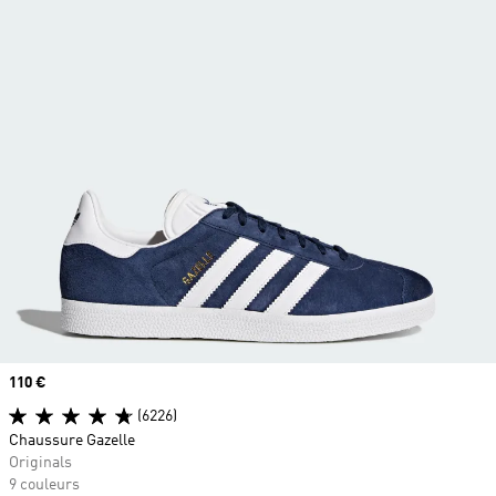
Prix
110 €
(6226)
Chaussure Gazelle
Originals
9 couleurs