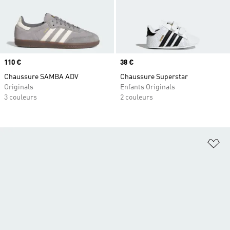
Prix
110 €
Prix
38 €
Chaussure SAMBA ADV
Chaussure Superstar
Originals
Enfants Originals
3 couleurs
2 couleurs
Aj