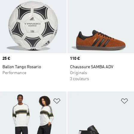
Prix
25 €
Prix
110 €
Ballon Tango Rosario
Chaussure SAMBA ADV
Performance
Originals
3 couleurs
Ajouter à la Liste de produits favor
Aj