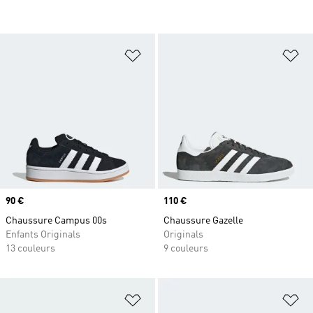
Ajouter à la Liste de produits favor
Aj
Prix
90 €
Prix
110 €
Chaussure Campus 00s
Chaussure Gazelle
Enfants Originals
Originals
13 couleurs
9 couleurs
Ajouter à la Liste de produits favor
Aj