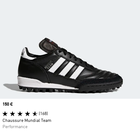
Prix
150 €
(168)
Chaussure Mundial Team
Performance