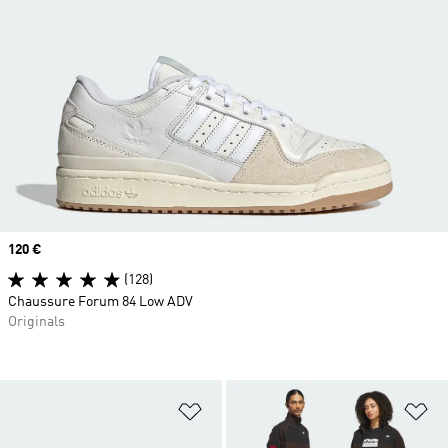
Prix
120 €
(128)
Chaussure Forum 84 Low ADV
Originals
Ajouter à la Liste de produits favor
Aj