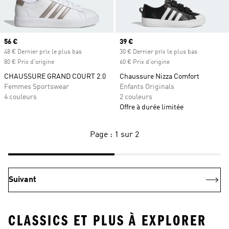
Prix actuel
56 €
Prix actuel
39 €
48 € Dernier prix le plus bas
30 € Dernier prix le plus bas
80 € Prix d'origine
60 € Prix d'origine
CHAUSSURE GRAND COURT 2.0
Chaussure Nizza Comfort
Femmes Sportswear
Enfants Originals
4 couleurs
2 couleurs
Offre à durée limitée
Page : 1 sur 2
Suivant
CLASSICS ET PLUS À EXPLORER