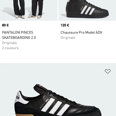
Prix
80 €
Prix
120 €
PANTALON PINCES
Chaussure Pro Model ADV
SKATEBOARDING 2.0
Originals
Originals
2 couleurs
Aj