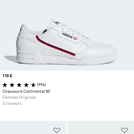
Prix
110 €
(994)
Chaussure Continental 80
Femmes Originals
2 couleurs
Ajouter à la Liste de produits favor
Aj