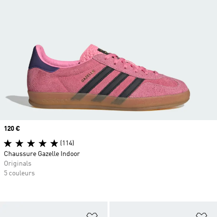
Prix
120 €
(114)
Chaussure Gazelle Indoor
Originals
5 couleurs
Ajouter à la Liste de produits favor
Aj