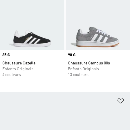
Prix
65 €
Prix
90 €
Chaussure Gazelle
Chaussure Campus 00s
Enfants Originals
Enfants Originals
4 couleurs
13 couleurs
Aj