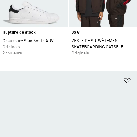
Rupture de stock
Prix
85 €
Chaussure Stan Smith ADV
VESTE DE SURVÊTEMENT
Originals
SKATEBOARDING GATSELE
2 couleurs
Originals
Aj