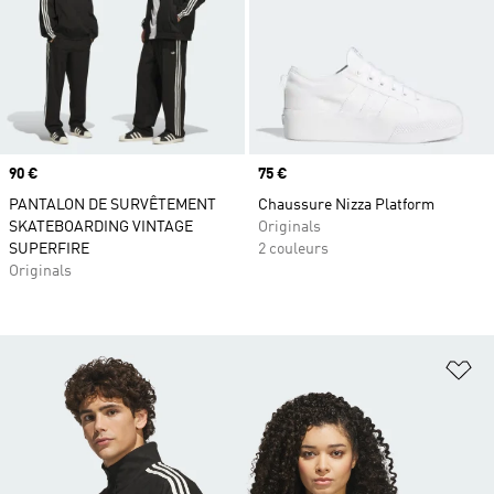
Prix
90 €
Prix
75 €
PANTALON DE SURVÊTEMENT
Chaussure Nizza Platform
SKATEBOARDING VINTAGE
Originals
SUPERFIRE
2 couleurs
Originals
Aj