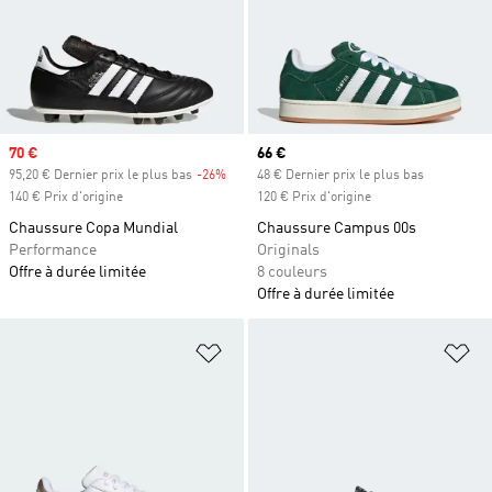
Prix soldé
70 €
Prix actuel
66 €
95,20 € Dernier prix le plus bas
-26%
Rabais
48 € Dernier prix le plus bas
140 € Prix d'origine
120 € Prix d'origine
Chaussure Copa Mundial
Chaussure Campus 00s
Performance
Originals
Offre à durée limitée
8 couleurs
Offre à durée limitée
Ajouter à la Liste de produits favor
Aj