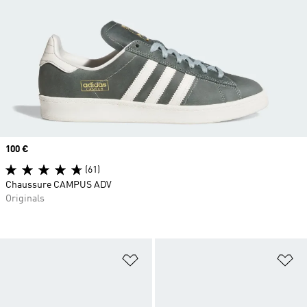
Prix
100 €
(61)
Chaussure CAMPUS ADV
Originals
Ajouter à la Liste de produits favor
Aj