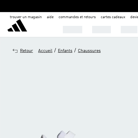
trouver un magasin
aide
commandes et retours
cartes cadeaux
dev
Hommes
Femmes
Enfants
/
/
Retour
Accueil
Enfants
Chaussures