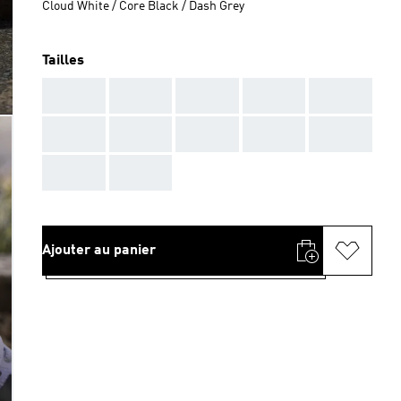
Cloud White / Core Black / Dash Grey
Tailles
AAA
AAA
AAA
AAA
AAA
AAA
AAA
AAA
AAA
AAA
AAA
AAA
Ajouter au panier