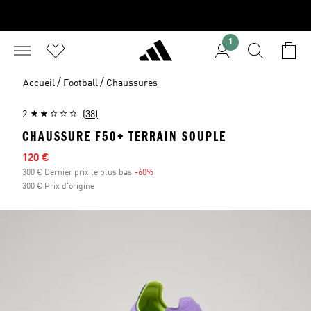
1
/
/
Accueil
Football
Chaussures
2
(38)
CHAUSSURE F50+ TERRAIN SOUPLE
Prix en promo
120 €
300 € Dernier prix le plus bas
-60%
Réduction
300 € Prix d'origine