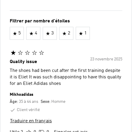
Filtrer par nombre d'étoiles
5
4
3
2
1
23 novembre 2025
Quality issue
The shoes had been cut after the first training despite
it is Eliet It was such disappointing to have this quality
for an Eliet Adidas shoes
Mikhoadidas
Âge:
35 à 44 ans
Sexe:
Homme
Client vérifié
Traduire en français