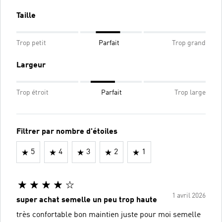
Taille
Trop petit
Parfait
Trop grand
Largeur
Trop étroit
Parfait
Trop large
Filtrer par nombre d'étoiles
5
4
3
2
1
1 avril 2026
super achat semelle un peu trop haute
très confortable bon maintien juste pour moi semelle