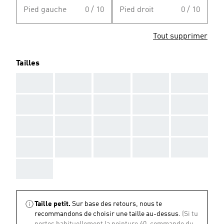
Pied gauche
0 / 10
Pied droit
0 / 10
Tout supprimer
Tailles
AAA
AAA
AAA
AAA
AAA
AAA
AAA
AAA
AAA
AAA
AAA
AAA
AAA
AAA
AAA
AAA
AAA
AAA
AAA
AAA
AAA
Taille petit.
Sur base des retours, nous te
recommandons de choisir une taille au-dessus.
(Si tu