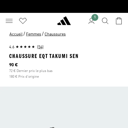
1
/
/
Accueil
Femmes
Chaussures
4.6
(54)
CHAUSSURE EQT TAKUMI SEN
Prix actuel
90 €
72 € Dernier prix le plus bas
180 € Prix d'origine