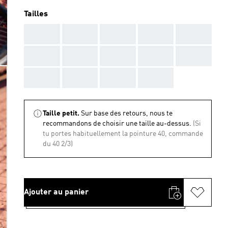
Tailles
AAA
AAA
AAA
AAA
AAA
AAA
AAA
AAA
AAA
AAA
AAA
AAA
AAA
AAA
Taille petit.
Sur base des retours, nous te
recommandons de choisir une taille au-dessus.
(Si
tu portes habituellement la pointure 40, commande
du 40 2/3)
Ajouter au panier