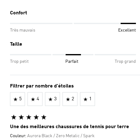
Confort
Très mauvais
Excellent
Taille
Trop petit
Parfait
Trop grand
Filtrer par nombre d'étoiles
5
4
3
2
1
Une des meilleures chaussures de tennis pour terre
Couleur:
Aurora Black / Zero Metalic / Spark