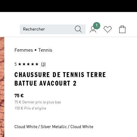
1
Femmes • Tennis
5
(3)
CHAUSSURE DE TENNIS TERRE
BATTUE AVACOURT 2
Prix actuel
75 €
75 € Dernier prix le plus bas
150 € Prix d'origine
Cloud White / Silver Metallic / Cloud White