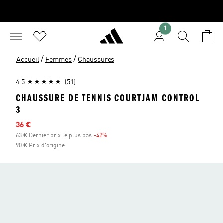
1
/
/
Accueil
Femmes
Chaussures
4.5
(51)
CHAUSSURE DE TENNIS COURTJAM CONTROL
3
Prix en promo
36 €
63 € Dernier prix le plus bas
-42%
Réduction
90 € Prix d'origine