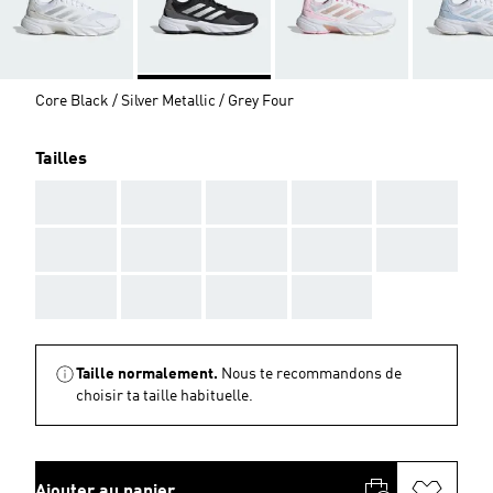
Core Black / Silver Metallic / Grey Four
Tailles
AAA
AAA
AAA
AAA
AAA
AAA
AAA
AAA
AAA
AAA
AAA
AAA
AAA
AAA
Taille normalement.
Nous te recommandons de
choisir ta taille habituelle.
Ajouter au panier