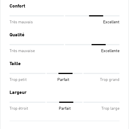
Confort
Très mauvais
Excellent
Qualité
Très mauvaise
Excellente
Taille
Trop petit
Parfait
Trop grand
Largeur
Trop étroit
Parfait
Trop large