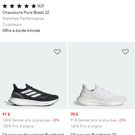
(62)
Chaussure Pure Boost 22
Hommes Performance
3 couleurs
Offre à durée limitée
Ajouter à la Liste de produits favor
Aj
Prix soldé
91 €
Prix soldé
70 €
130 € Dernier prix le plus bas
-30%
Rabais
91 € Dernier prix le plus bas
-23%
Rabai
130 € Prix d'origine
140 € Prix d'origine