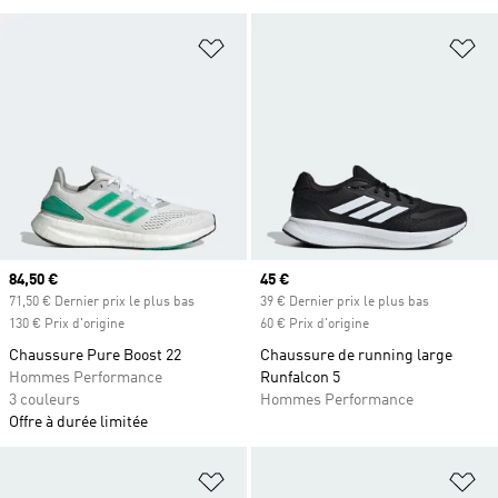
Ajouter à la Liste de produits favor
Aj
Prix actuel
84,50 €
Prix actuel
45 €
71,50 € Dernier prix le plus bas
39 € Dernier prix le plus bas
130 € Prix d'origine
60 € Prix d'origine
Chaussure Pure Boost 22
Chaussure de running large
Hommes Performance
Runfalcon 5
3 couleurs
Hommes Performance
Offre à durée limitée
Ajouter à la Liste de produits favor
Aj