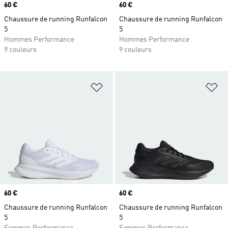
Prix
60 €
Prix
60 €
Chaussure de running Runfalcon
Chaussure de running Runfalcon
5
5
Hommes Performance
Hommes Performance
9 couleurs
9 couleurs
Ajouter à la Liste de produits favor
Aj
Prix
60 €
Prix
60 €
Chaussure de running Runfalcon
Chaussure de running Runfalcon
5
5