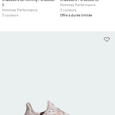
Chaussure de running Pureboost
Chaussure Pureboost 23
5
Hommes Performance
Hommes Performance
2 couleurs
5 couleurs
Offre à durée limitée
Aj