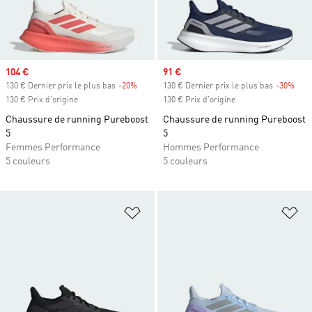
Prix soldé
104 €
Prix soldé
91 €
130 € Dernier prix le plus bas
-20%
Rabais
130 € Dernier prix le plus bas
-30%
Raba
130 € Prix d'origine
130 € Prix d'origine
Chaussure de running Pureboost
Chaussure de running Pureboost
5
5
Femmes Performance
Hommes Performance
5 couleurs
5 couleurs
Ajouter à la Liste de produits favor
Aj