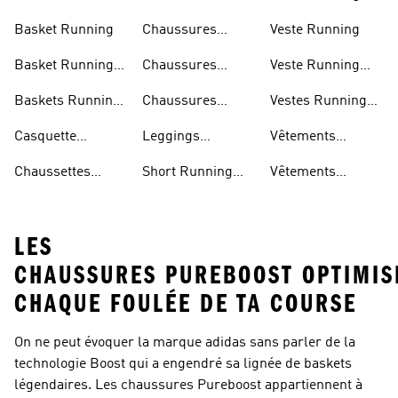
Running
Marathon
Homme
Basket Running
Chaussures
Veste Running
Running
Basket Running
Chaussures
Veste Running
Homme
Running Femmes
Femme
Baskets Running
Chaussures
Vestes Running
Femme
Running Hommes
Homme
Casquette
Leggings
Vêtements
Running
Running Femme
Running Femme
Chaussettes
Short Running
Vêtements
Running
Femme
Running Homme
LES
CHAUSSURES PUREBOOST OPTIMIS
CHAQUE FOULÉE DE TA COURSE
On ne peut évoquer la marque adidas sans parler de la
technologie Boost qui a engendré sa lignée de baskets
légendaires. Les chaussures Pureboost appartiennent à