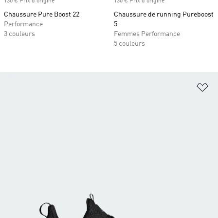
130 € Prix d'origine
130 € Prix d'origine
Chaussure Pure Boost 22
Chaussure de running Pureboost
Performance
5
3 couleurs
Femmes Performance
5 couleurs
Aj