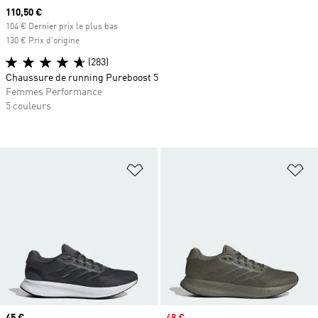
Prix actuel
110,50 €
104 € Dernier prix le plus bas
130 € Prix d'origine
(283)
Chaussure de running Pureboost 5
Femmes Performance
5 couleurs
Ajouter à la Liste de produits favor
Aj