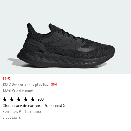
Prix soldé
91 €
130 € Dernier prix le plus bas
-30%
Rabais
130 € Prix d'origine
(283)
Chaussure de running Pureboost 5
Femmes Performance
5 couleurs