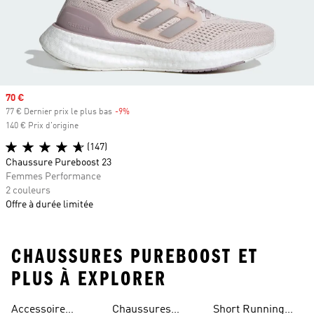
Prix soldé
70 €
77 € Dernier prix le plus bas
-9%
Rabais
140 € Prix d'origine
(147)
Chaussure Pureboost 23
Femmes Performance
2 couleurs
Offre à durée limitée
CHAUSSURES PUREBOOST ET
PLUS À EXPLORER
Accessoire
Chaussures
Short Running