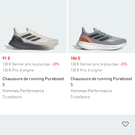
Prix soldé
91 €
Prix soldé
104 €
130 € Dernier prix le plus bas
-30%
Rabais
130 € Dernier prix le plus bas
-20%
Raba
130 € Prix d'origine
130 € Prix d'origine
Chaussure de running Pureboost
Chaussure de running Pureboost
5
5
Hommes Performance
Hommes Performance
5 couleurs
5 couleurs
Aj