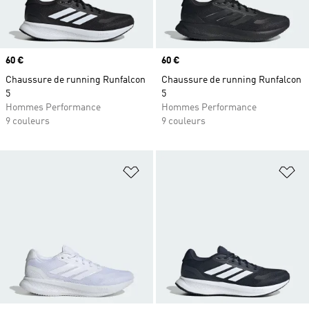
Prix
60 €
Prix
60 €
Chaussure de running Runfalcon
Chaussure de running Runfalcon
5
5
Hommes Performance
Hommes Performance
9 couleurs
9 couleurs
Ajouter à la Liste de produits favor
Aj