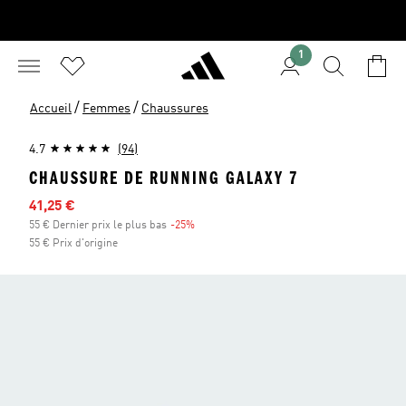
1
/
/
Accueil
Femmes
Chaussures
4.7
(94)
CHAUSSURE DE RUNNING GALAXY 7
Prix en promo
41,25 €
55 € Dernier prix le plus bas
-25%
Réduction
55 € Prix d'origine