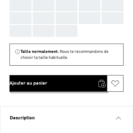
AAA
AAA
AAA
AAA
AAA
AAA
AAA
AAA
AAA
AAA
AAA
AAA
AAA
Taille normalement.
Nous te recommandons de
choisir ta taille habituelle.
Ajouter au panier
Description