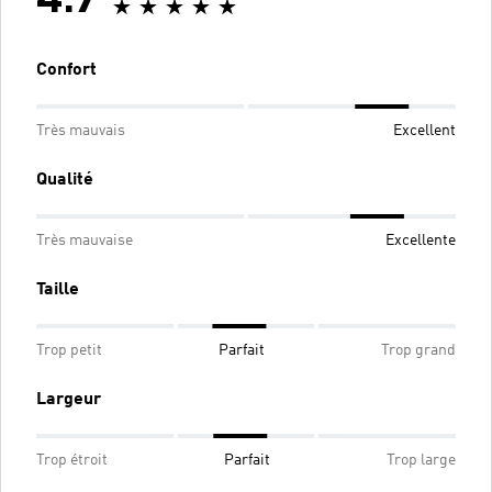
4.7
Confort
Très mauvais
Excellent
Qualité
Très mauvaise
Excellente
Taille
Trop petit
Parfait
Trop grand
Largeur
Trop étroit
Parfait
Trop large