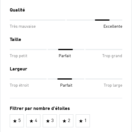
Qualité
Très mauvaise
Excellente
Taille
Trop petit
Parfait
Trop grand
Largeur
Trop étroit
Parfait
Trop large
Filtrer par nombre d'étoiles
5
4
3
2
1