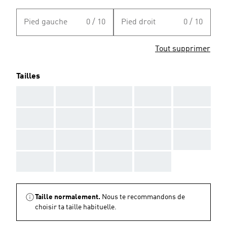
Pied gauche
0 / 10
Pied droit
0 / 10
Tout supprimer
Tailles
AAA
AAA
AAA
AAA
AAA
AAA
AAA
AAA
AAA
AAA
AAA
AAA
AAA
AAA
AAA
AAA
AAA
AAA
AAA
Taille normalement.
Nous te recommandons de
choisir ta taille habituelle.