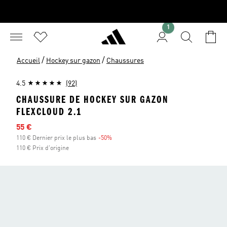
1
/
/
Accueil
Hockey sur gazon
Chaussures
4.5
(92)
CHAUSSURE DE HOCKEY SUR GAZON
FLEXCLOUD 2.1
Prix en promo
55 €
110 € Dernier prix le plus bas
-50%
Réduction
110 € Prix d'origine