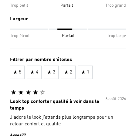
Trop petit
Parfait
Trop grand
Largeur
Trop étroit
Parfait
Trop large
Filtrer par nombre d'étoiles
5
4
3
2
1
6 août 2026
Look top conforter qualité à voir dans le
temps
J’adore le look j’attends plus longtemps pour un
retour confort et qualité
Ayves77