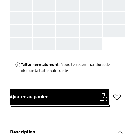
AAA
AAA
AAA
AAA
AAA
AAA
AAA
AAA
AAA
AAA
AAA
AAA
AAA
AAA
AAA
AAA
AAA
AAA
AAA
Taille normalement.
Nous te recommandons de
choisir ta taille habituelle.
Ajouter au panier
Description