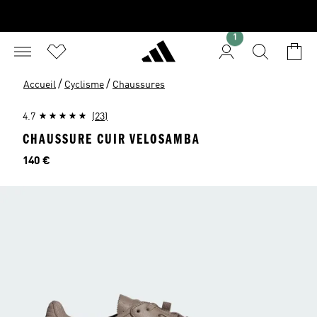
1
/
/
Accueil
Cyclisme
Chaussures
4.7
(23)
CHAUSSURE CUIR VELOSAMBA
Prix
140 €