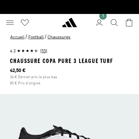
1
/
/
Accueil
Football
Chaussures
4.3
(55)
CHAUSSURE COPA PURE 3 LEAGUE TURF
Prix actuel
42,50 €
34 € Dernier prix le plus bas
85 € Prix d'origine