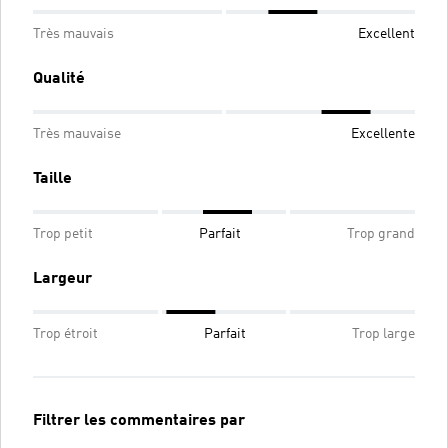
Très mauvais
Excellent
Qualité
Très mauvaise
Excellente
Taille
Trop petit
Parfait
Trop grand
Largeur
Trop étroit
Parfait
Trop large
Filtrer les commentaires par