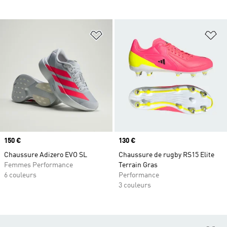
Ajouter à la Liste de produits favor
Aj
Prix
150 €
Prix
130 €
Chaussure Adizero EVO SL
Chaussure de rugby RS15 Elite
Femmes Performance
Terrain Gras
6 couleurs
Performance
3 couleurs