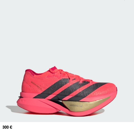
Prix
300 €