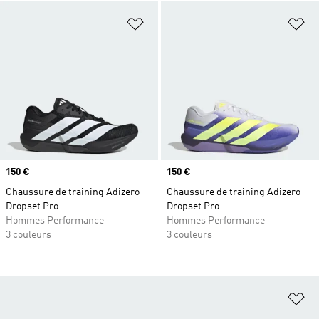
Ajouter à la Liste de produits favor
Aj
Prix
150 €
Prix
150 €
Chaussure de training Adizero
Chaussure de training Adizero
Dropset Pro
Dropset Pro
Hommes Performance
Hommes Performance
3 couleurs
3 couleurs
Aj