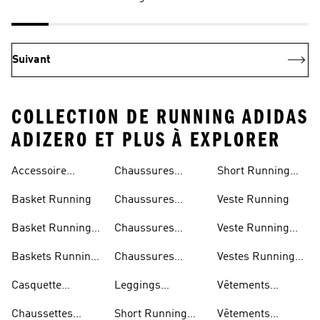
Suivant
COLLECTION DE RUNNING ADIDAS
ADIZERO ET PLUS À EXPLORER
Accessoire
Chaussures
Short Running
Running
Marathon
Homme
Basket Running
Chaussures
Veste Running
Running
Basket Running
Chaussures
Veste Running
Homme
Running Femmes
Femme
Baskets Running
Chaussures
Vestes Running
Femme
Running Hommes
Homme
Casquette
Leggings
Vêtements
Running
Running Femme
Running Femme
Chaussettes
Short Running
Vêtements