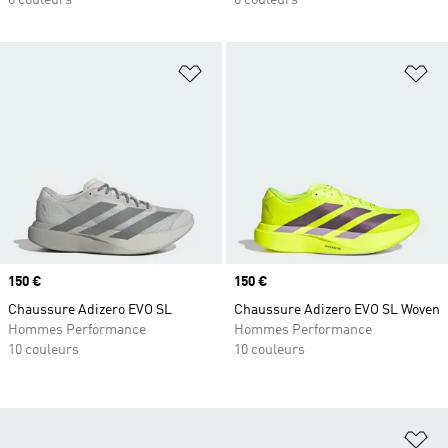
6 couleurs
6 couleurs
Ajouter à la Liste de produits favor
Aj
Prix
150 €
Prix
150 €
Chaussure Adizero EVO SL
Chaussure Adizero EVO SL Woven
Hommes Performance
Hommes Performance
10 couleurs
10 couleurs
Aj