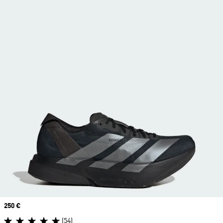
Prix
250 €
(54)