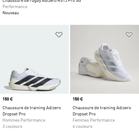
Chaussure de rugby Adizero RS15 Pro SG
Performance
Nouveau
Ajouter à la Liste de produits favor
Aj
Prix
150 €
Prix
150 €
Chaussure de training Adizero
Chaussure de training Adizero
Dropset Pro
Dropset Pro
Hommes Performance
Femmes Performance
3 couleurs
4 couleurs