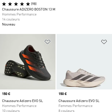
(98)
Chaussure ADIZERO BOSTON 13 M
Hommes Performance
14 couleurs
Nouveau
Ajouter à la Liste de produits favor
Aj
Prix
150 €
Prix
150 €
Chaussure Adizero EVO SL
Chaussure Adizero EVO SL
Hommes Performance
Femmes Performance
10 couleurs
8 couleurs