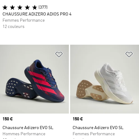
(377)
CHAUSSURE ADIZERO ADIOS PRO 4
Femmes Performance
12 couleurs
Ajouter à la Liste de produits favor
Aj
Prix
150 €
Prix
150 €
Chaussure Adizero EVO SL
Chaussure Adizero EVO SL
Hommes Performance
Femmes Performance