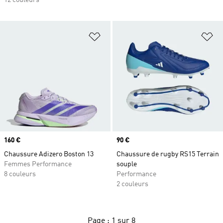
12 couleurs
Ajouter à la Liste de produits favor
Aj
Prix
160 €
Prix
90 €
Chaussure Adizero Boston 13
Chaussure de rugby RS15 Terrain
Femmes Performance
souple
8 couleurs
Performance
2 couleurs
Page : 1 sur 8