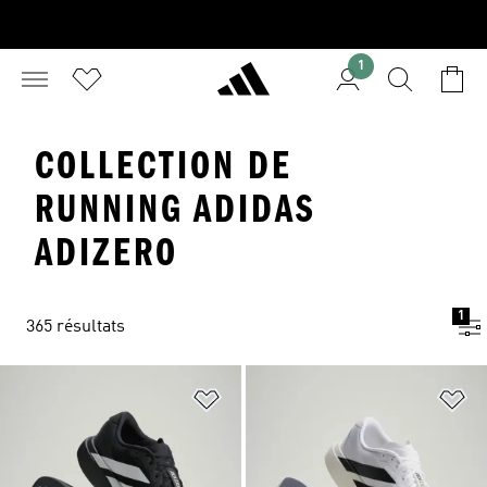
1
COLLECTION DE
RUNNING ADIDAS
ADIZERO
1
365 résultats
Ajouter à la Liste de produits favor
Aj