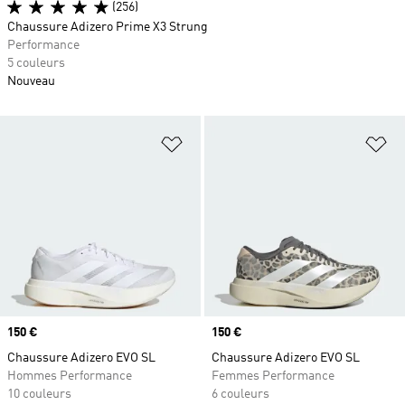
(256)
Chaussure Adizero Prime X3 Strung
Performance
5 couleurs
Nouveau
Ajouter à la Liste de produits favor
Aj
Prix
150 €
Prix
150 €
Chaussure Adizero EVO SL
Chaussure Adizero EVO SL
Hommes Performance
Femmes Performance
10 couleurs
6 couleurs