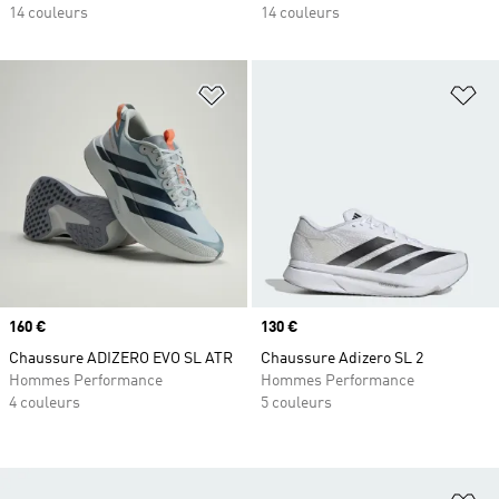
14 couleurs
14 couleurs
Ajouter à la Liste de produits favor
Aj
Prix
160 €
Prix
130 €
Chaussure ADIZERO EVO SL ATR
Chaussure Adizero SL 2
Hommes Performance
Hommes Performance
4 couleurs
5 couleurs
Aj