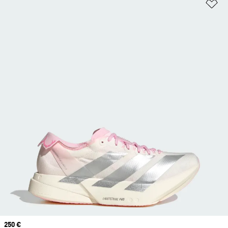
Aj
Prix
250 €