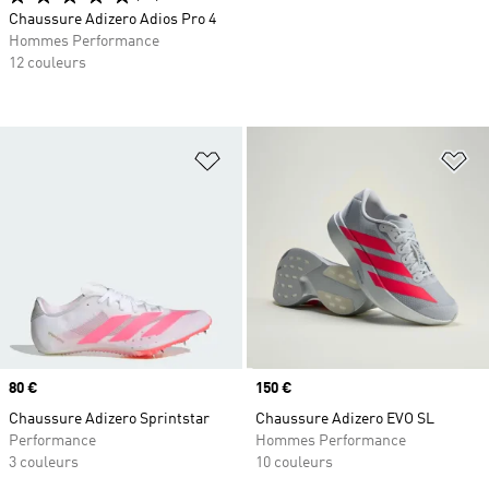
Chaussure Adizero Adios Pro 4
Hommes Performance
12 couleurs
Ajouter à la Liste de produits favor
Aj
Prix
80 €
Prix
150 €
Chaussure Adizero Sprintstar
Chaussure Adizero EVO SL
Performance
Hommes Performance
3 couleurs
10 couleurs