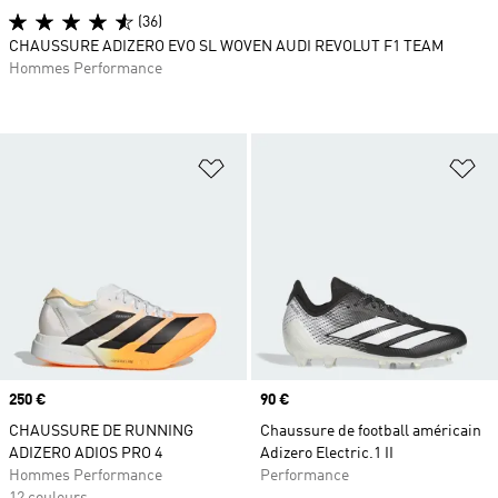
(36)
CHAUSSURE ADIZERO EVO SL WOVEN AUDI REVOLUT F1 TEAM
Hommes Performance
Ajouter à la Liste de produits favor
Aj
Prix
250 €
Prix
90 €
CHAUSSURE DE RUNNING
Chaussure de football américain
ADIZERO ADIOS PRO 4
Adizero Electric.1 II
Hommes Performance
Performance