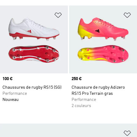
Ajouter à la Liste de produits favor
Aj
Prix
100 €
Prix
250 €
Chaussures de rugby RS15 (SG)
Chaussure de rugby Adizero
Performance
RS15 Pro Terrain gras
Nouveau
Performance
2 couleurs
Aj