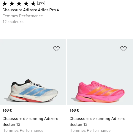
(377)
Chaussure Adizero Adios Pro 4
Femmes Performance
12 couleurs
Ajouter à la Liste de produits favor
Aj
Prix
160 €
Prix
160 €
Chaussure de running Adizero
Chaussure de running Adizero
Boston 13
Boston 13
Hommes Performance
Hommes Performance