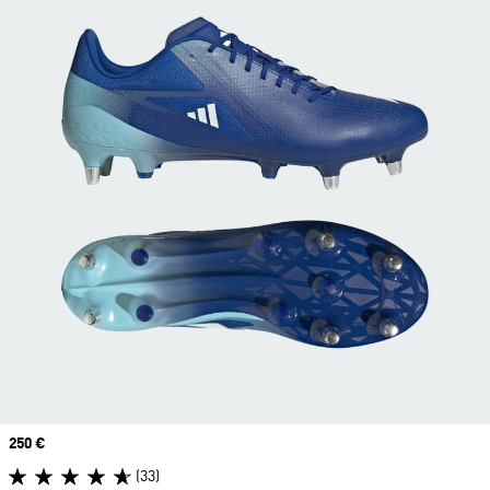
Prix
250 €
(33)