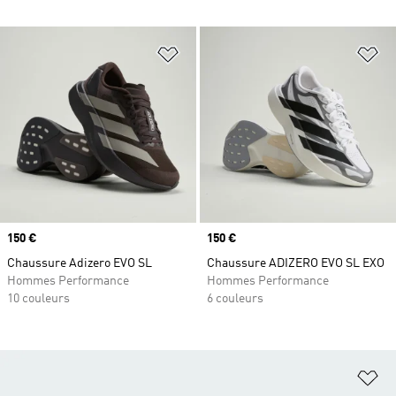
Ajouter à la Liste de produits favor
Aj
Prix
150 €
Prix
150 €
Chaussure Adizero EVO SL
Chaussure ADIZERO EVO SL EXO
Hommes Performance
Hommes Performance
10 couleurs
6 couleurs
Aj