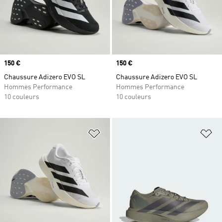
Prix
150 €
Prix
150 €
Chaussure Adizero EVO SL
Chaussure Adizero EVO SL
Hommes Performance
Hommes Performance
10 couleurs
10 couleurs
Ajouter à la Liste de produits favor
Aj