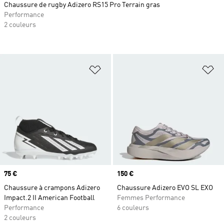
Chaussure de rugby Adizero RS15 Pro Terrain gras
Performance
2 couleurs
Ajouter à la Liste de produits favor
Aj
Prix
75 €
Prix
150 €
Chaussure à crampons Adizero
Chaussure Adizero EVO SL EXO
Impact.2 II American Football
Femmes Performance
Performance
6 couleurs
2 couleurs