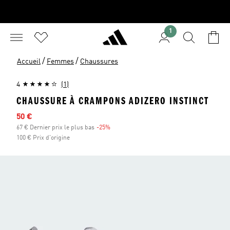
1
/
/
Accueil
Femmes
Chaussures
4
(1)
CHAUSSURE À CRAMPONS ADIZERO INSTINCT
Prix en promo
50 €
67 € Dernier prix le plus bas
-25%
Réduction
100 € Prix d'origine