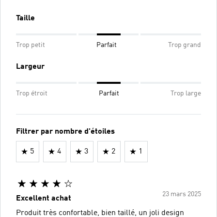
Taille
Trop petit
Parfait
Trop grand
Largeur
Trop étroit
Parfait
Trop large
Filtrer par nombre d'étoiles
5
4
3
2
1
23 mars 2025
Excellent achat
Produit très confortable, bien taillé, un joli design