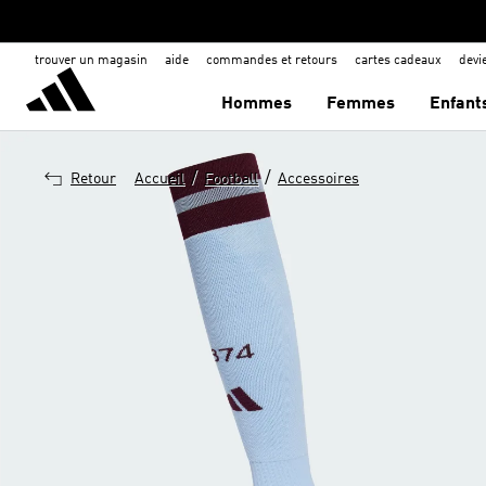
trouver un magasin
aide
commandes et retours
cartes cadeaux
dev
Hommes
Femmes
Enfant
/
/
Retour
Accueil
Football
Accessoires