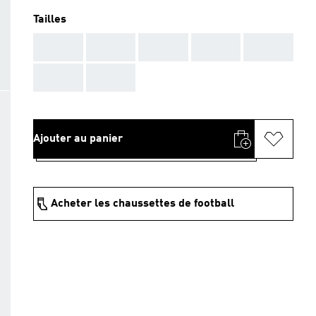
Tailles
AAA
AAA
AAA
AAA
AAA
AAA
AAA
Ajouter au panier
Acheter les chaussettes de football