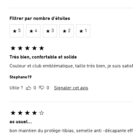
Filtrer par nombre d'étoiles
5
4
3
2
1
Très bien, confortable et solide
Couleur et club emblématique, taille très bien, je suis satisf
Stephane19
Utile ?
0
0
Signaler cet avis
as usuel...
bon maintien du protège-tibias, semelle anti -décapante eff