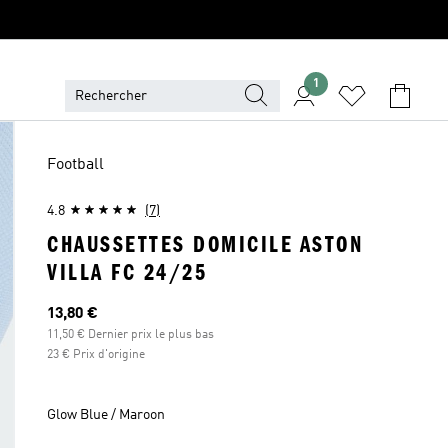
1
Football
4.8
(7)
CHAUSSETTES DOMICILE ASTON
VILLA FC 24/25
Prix actuel
13,80 €
11,50 € Dernier prix le plus bas
23 € Prix d'origine
Glow Blue / Maroon