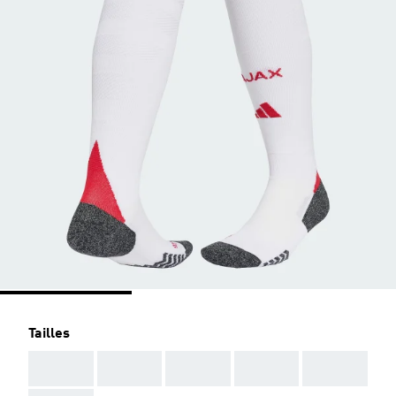
Tailles
AAA
AAA
AAA
AAA
AAA