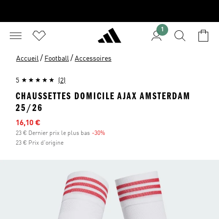
1
/
/
Accueil
Football
Accessoires
5
(2)
CHAUSSETTES DOMICILE AJAX AMSTERDAM
25/26
Prix en promo
16,10 €
23 € Dernier prix le plus bas
-30%
Réduction
23 € Prix d'origine