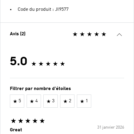
Code du produit : JI9577
Avis (2)
5.0
Filtrer par nombre d'étoiles
5
4
3
2
1
31 janvier 2026
Great