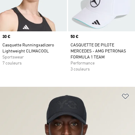
Prix
30 €
Prix
50 €
Casquette Runningxadizero
CASQUETTE DE PILOTE
Lightweight CLIMACOOL
MERCEDES - AMG PETRONAS
Sportswear
FORMULA 1 TEAM
7 couleurs
Performance
3 couleurs
Aj