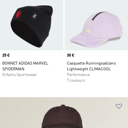
Prix
25 €
Prix
30 €
BONNET ADIDAS MARVEL
Casquette Runningxadizero
SPIDERMAN
Lightweight CLIMACOOL
Enfants Sportswear
Performance
7 couleurs
Aj