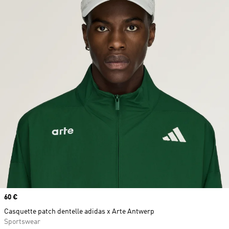
Prix
60 €
Casquette patch dentelle adidas x Arte Antwerp
Sportswear