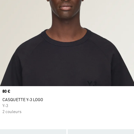
Prix
80 €
CASQUETTE Y-3 LOGO
Y-3
2 couleurs