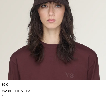
Prix
80 €
CASQUETTE Y-3 DAD
Y-3