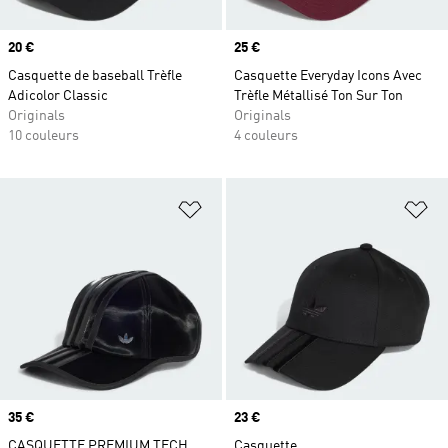
Prix
20 €
Prix
25 €
Casquette de baseball Trèfle
Casquette Everyday Icons Avec
Adicolor Classic
Trèfle Métallisé Ton Sur Ton
Originals
Originals
10 couleurs
4 couleurs
Ajouter à la Liste de produits favor
Aj
Prix
35 €
Prix
23 €
CASQUETTE PREMIUM TECH
Casquette