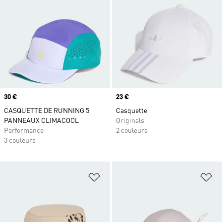
Prix
30 €
Prix
23 €
CASQUETTE DE RUNNING 5
Casquette
PANNEAUX CLIMACOOL
Originals
Performance
2 couleurs
3 couleurs
Ajouter à la Liste de produits favor
Aj