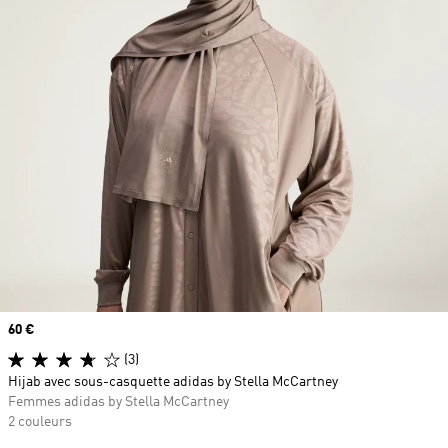
Prix
60 €
(3)
Hijab avec sous-casquette adidas by Stella McCartney
Femmes adidas by Stella McCartney
2 couleurs