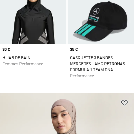
Prix
30 €
Prix
35 €
HIJAB DE BAIN
CASQUETTE 3 BANDES
Femmes Performance
MERCEDES - AMG PETRONAS
FORMULA 1 TEAM DNA
Performance
Aj