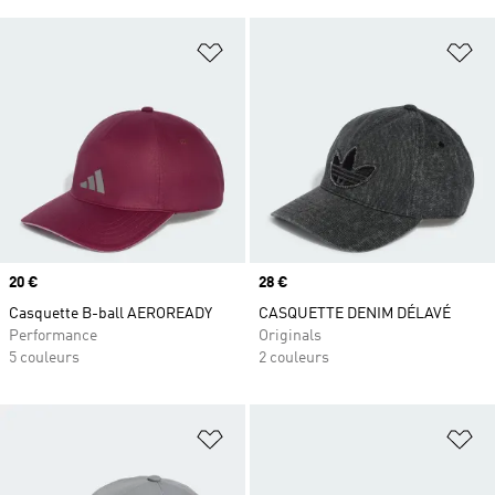
Ajouter à la Liste de produits favor
Aj
Prix
20 €
Prix
28 €
Casquette B-ball AEROREADY
CASQUETTE DENIM DÉLAVÉ
Performance
Originals
5 couleurs
2 couleurs
Ajouter à la Liste de produits favor
Aj