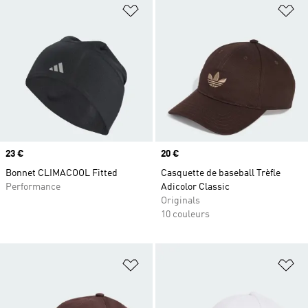
Ajouter à la Liste de produits favor
Aj
Prix
23 €
Prix
20 €
Bonnet CLIMACOOL Fitted
Casquette de baseball Trèfle
Performance
Adicolor Classic
Originals
10 couleurs
Ajouter à la Liste de produits favor
Aj