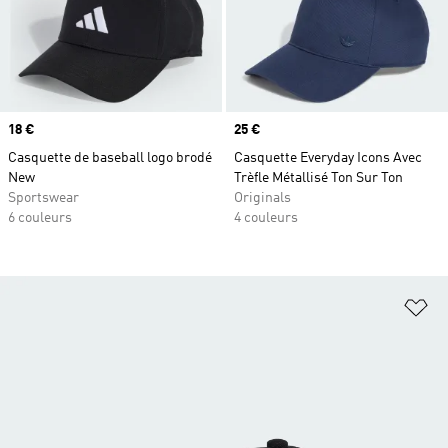
Prix
18 €
Prix
25 €
Casquette de baseball logo brodé
Casquette Everyday Icons Avec
New
Trèfle Métallisé Ton Sur Ton
Sportswear
Originals
6 couleurs
4 couleurs
Aj