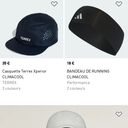
Ajouter à la Liste de produits favor
Aj
Prix
35 €
Prix
18 €
Casquette Terrex Xperior
BANDEAU DE RUNNING
CLIMACOOL
CLIMACOOL
TERREX
Performance
3 couleurs
2 couleurs
Aj