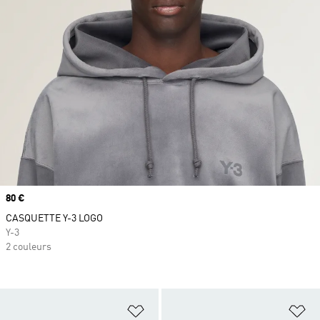
Prix
80 €
CASQUETTE Y-3 LOGO
Y-3
2 couleurs
Ajouter à la Liste de produits favor
Aj