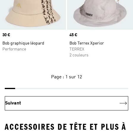
Prix
30 €
Prix
45 €
Bob graphique léopard
Bob Terrex Xperior
Performance
TERREX
2 couleurs
Page : 1 sur 12
Suivant
ACCESSOIRES DE TÊTE ET PLUS À