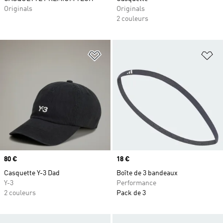
Originals
Originals
2 couleurs
Ajouter à la Liste de produits favor
Aj
Prix
80 €
Prix
18 €
Casquette Y-3 Dad
Boîte de 3 bandeaux
Y-3
Performance
2 couleurs
Pack de 3