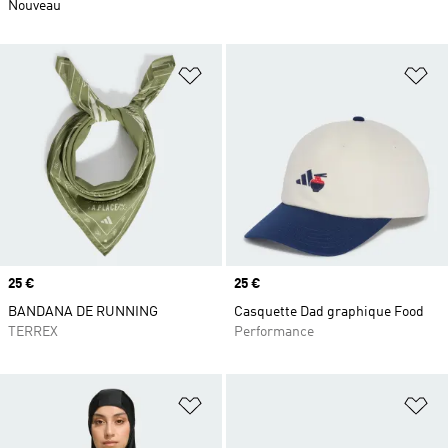
Nouveau
Ajouter à la Liste de produits favor
Aj
Prix
25 €
Prix
25 €
BANDANA DE RUNNING
Casquette Dad graphique Food
TERREX
Performance
Ajouter à la Liste de produits favor
Aj