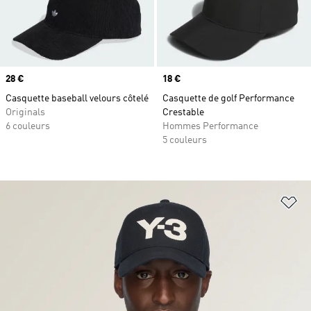
Prix
28 €
Prix
18 €
Casquette baseball velours côtelé
Casquette de golf Performance
Originals
Crestable
6 couleurs
Hommes Performance
5 couleurs
Aj