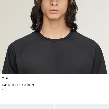
Prix
90 €
CASQUETTE Y-3 RUN
Y-3