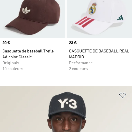
Prix
20 €
Prix
23 €
Casquette de baseball Trèfle
CASQUETTE DE BASEBALL REAL
Adicolor Classic
MADRID
Originals
Performance
10 couleurs
2 couleurs
Aj