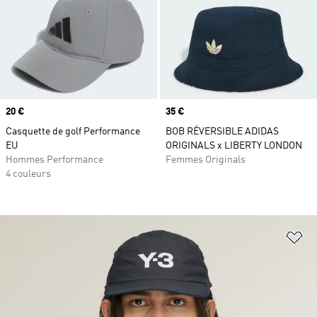
Prix
20 €
Prix
35 €
Casquette de golf Performance
BOB RÉVERSIBLE ADIDAS
EU
ORIGINALS x LIBERTY LONDON
Hommes Performance
Femmes Originals
4 couleurs
Aj