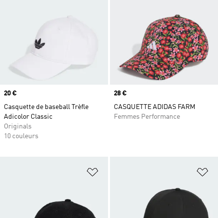
Prix
20 €
Prix
28 €
Casquette de baseball Trèfle
CASQUETTE ADIDAS FARM
Adicolor Classic
Femmes Performance
Originals
10 couleurs
Ajouter à la Liste de produits favor
Aj