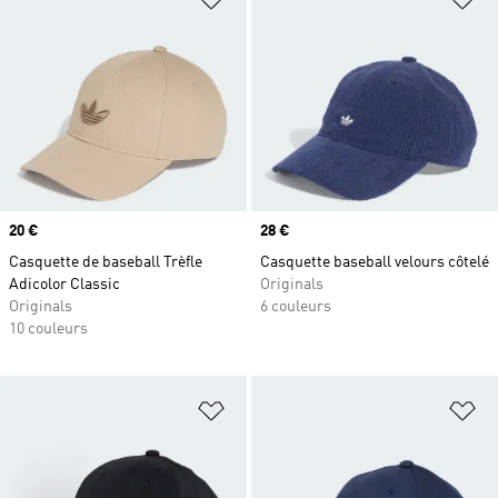
Prix
20 €
Prix
28 €
Casquette de baseball Trèfle
Casquette baseball velours côtelé
Adicolor Classic
Originals
Originals
6 couleurs
10 couleurs
Ajouter à la Liste de produits favor
Aj