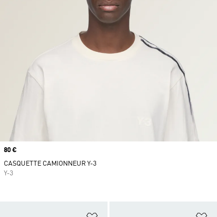
Prix
80 €
CASQUETTE CAMIONNEUR Y-3
Y-3
Ajouter à la Liste de produits favor
Aj