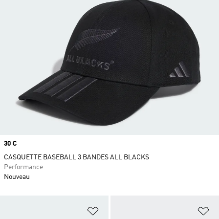
Prix
30 €
CASQUETTE BASEBALL 3 BANDES ALL BLACKS
Performance
Nouveau
Ajouter à la Liste de produits favor
Aj