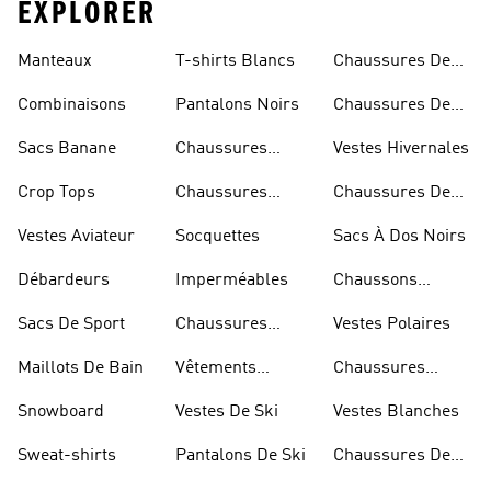
EXPLORER
Manteaux
T-shirts Blancs
Chaussures De
Rugby
Combinaisons
Pantalons Noirs
Chaussures De
Skateur
Sacs Banane
Chaussures
Vestes Hivernales
Bleues
Crop Tops
Chaussures
Chaussures De
Dorées
Marche
Vestes Aviateur
Socquettes
Sacs À Dos Noirs
Débardeurs
Imperméables
Chaussons
D'escalade
Sacs De Sport
Chaussures
Vestes Polaires
Blanches
Maillots De Bain
Vêtements
Chaussures
Sportifs
D'haltérophilie
Snowboard
Vestes De Ski
Vestes Blanches
Sweat-shirts
Pantalons De Ski
Chaussures De
Basketball