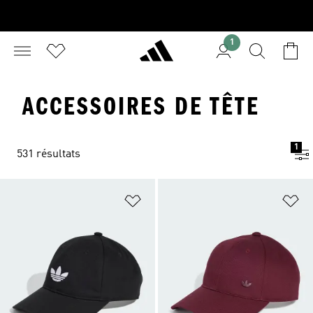
1
ACCESSOIRES DE TÊTE
1
531 résultats
Ajouter à la Liste de produits favor
Aj