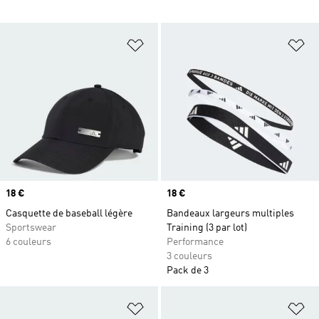
Ajouter à la Liste de produits favor
Aj
Prix
18 €
Prix
18 €
Casquette de baseball légère
Bandeaux largeurs multiples
Sportswear
Training (3 par lot)
6 couleurs
Performance
3 couleurs
Pack de 3
Ajouter à la Liste de produits favor
Aj