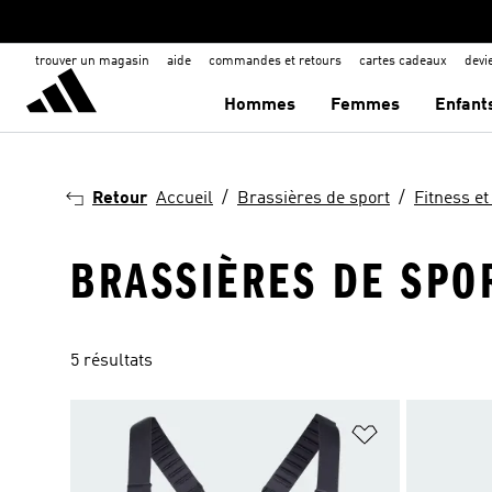
trouver un magasin
aide
commandes et retours
cartes cadeaux
dev
Hommes
Femmes
Enfant
Retour
Accueil
Brassières de sport
Fitness et
BRASSIÈRES DE SPOR
5 résultats
Ajouter à la Li