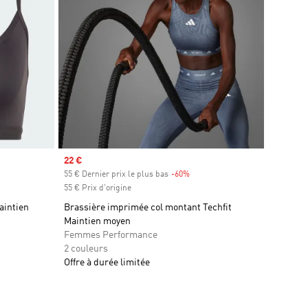
Prix soldé
22 €
55 € Dernier prix le plus bas
-60%
Rabais
55 € Prix d'origine
aintien
Brassière imprimée col montant Techfit
Maintien moyen
Femmes Performance
2 couleurs
Offre à durée limitée