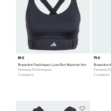
Prix
80 €
Prix
70 €
Brassière FastImpact Luxe Run Maintien fort
Brassière 
Femmes Performance
Femmes Pe
3 couleurs
2 couleurs
Ajouter à la Li