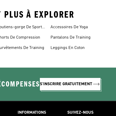
T PLUS À EXPLORER
outiens-gorge De Sport
Accessoires De Yoga
ans Coutures
horts De Compression
Pantalons De Training
urvêtements De Training
Leggings En Coton
RÉCOMPENSES
S'INSCRIRE GRATUITEMENT
INFORMATIONS
SUIVEZ-NOUS