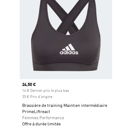
Prix actuel
24,50 €
14 € Dernier prix le plus bas
35 € Prix d'origine
Brassière de training Maintien intermédiaire
PrimeLiftreact
Femmes Performance
Offre à durée limitée