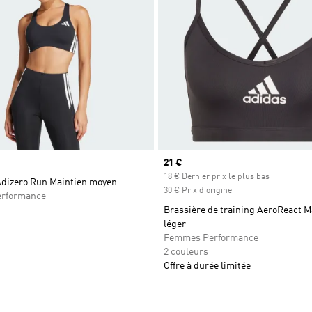
Prix actuel
21 €
18 € Dernier prix le plus bas
Adizero Run Maintien moyen
30 € Prix d'origine
rformance
Brassière de training AeroReact M
léger
Femmes Performance
2 couleurs
Offre à durée limitée
ste de produits favoris