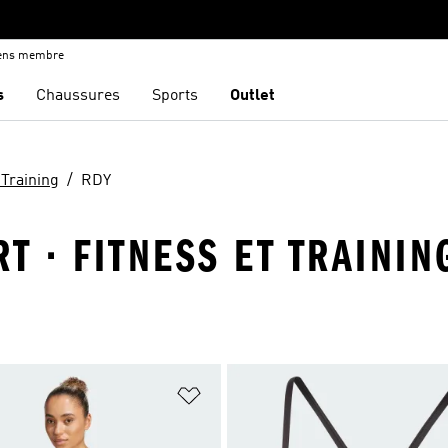
iens membre
s
Chaussures
Sports
Outlet
 Training
RDY
T · FITNESS ET TRAININ
ste de produits favoris
Ajouter à la Liste de produits favor