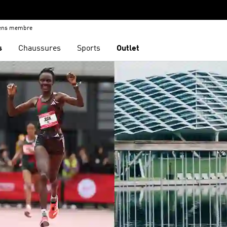
iens membre
s
Chaussures
Sports
Outlet