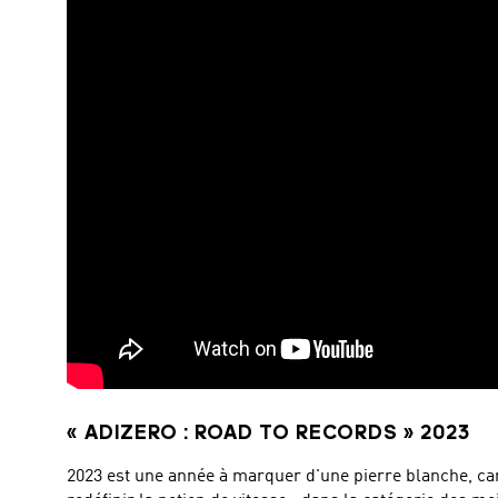
« ADIZERO : ROAD TO RECORDS » 2023
2023 est une année à marquer d'une pierre blanche, car