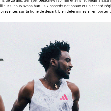
oins de 20 ans, Senayet Getachew (30 min et 34 s) et Medina Eisa
leurs, nous avons battu six records nationaux et un record rég
t présentés sur la ligne de départ, bien déterminés à remporter la