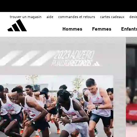
trouver un magasin
aide
commandes et retours
cartes cadeaux
dev
Hommes
Femmes
Enfant