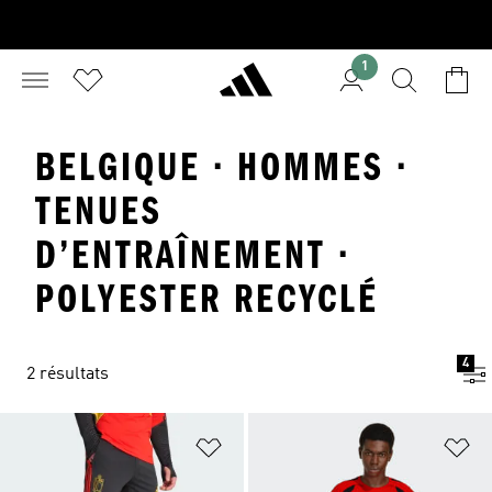
1
BELGIQUE · HOMMES ·
TENUES
D’ENTRAÎNEMENT ·
POLYESTER RECYCLÉ
4
2 résultats
Ajouter à la Liste de produits favor
Aj