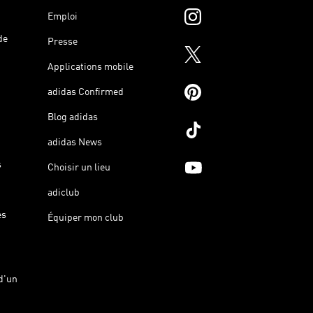
Emploi
de
Presse
Applications mobile
adidas Confirmed
Blog adidas
adidas News
s
Choisir un lieu
adiclub
es
Équiper mon club
d'un