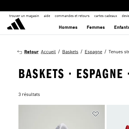
trouver un magasin
aide
commandes et retours
cartes cadeaux
dev
Hommes
Femmes
Enfant
Retour
Accueil
Baskets
Espagne
Tenues st
BASKETS · ESPAGNE 
3 résultats
Ajouter à la Li