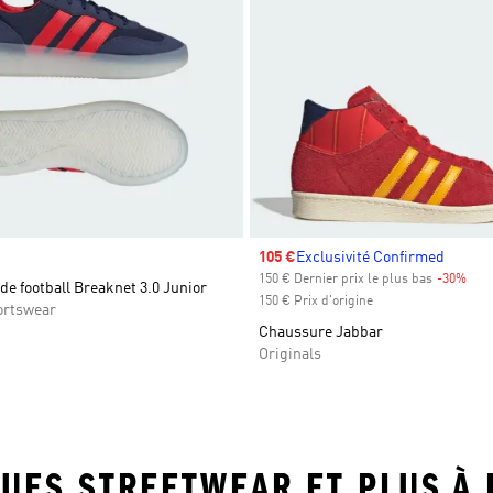
Prix soldé
105 €
Exclusivité Confirmed
150 € Dernier prix le plus bas
-30%
Raba
e football Breaknet 3.0 Junior
150 € Prix d'origine
ortswear
Chaussure Jabbar
Originals
ENUES STREETWEAR ET PLUS À