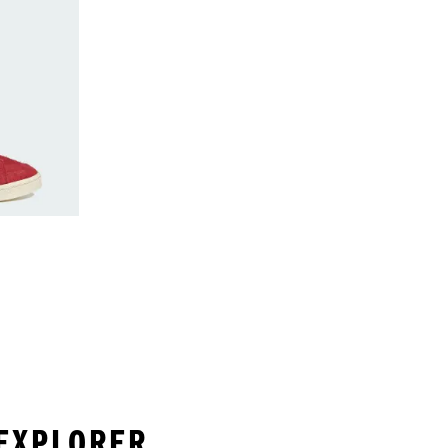
is
 EXPLORER