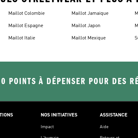
Maillot Colombie
Maillot Jamaique
M
Maillot Espagne
Maillot Japon
M
Maillot Italie
Maillot Mexique
S
50 POINTS À DÉPENSER POUR DES 
TIONS
NOS INITIATIVES
ASSISTANCE
Impact
Aide
L'humain
Retours et