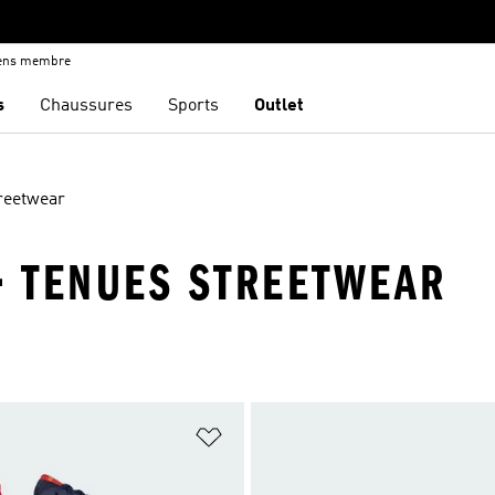
iens membre
s
Chaussures
Sports
Outlet
reetwear
· TENUES STREETWEAR
ste de produits favoris
Ajouter à la Liste de produits favor