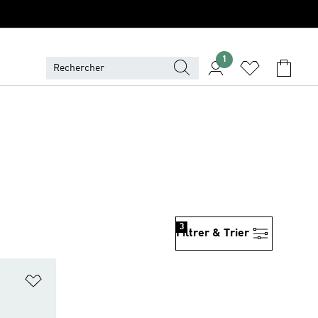
1
3
Filtrer & Trier
is
Ajouter à la Liste de produits favoris