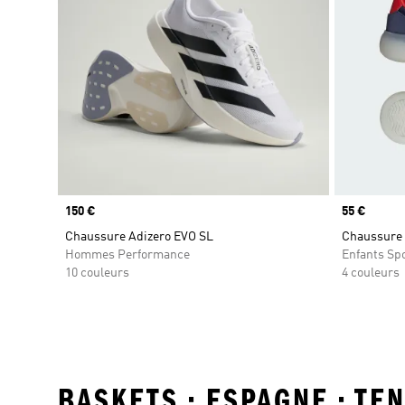
Prix
150 €
Prix
55 €
Chaussure Adizero EVO SL
Chaussure d
Hommes Performance
Enfants Sp
10 couleurs
4 couleurs
BASKETS • ESPAGNE • T