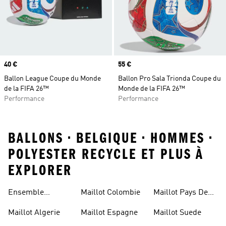
Prix
40 €
Prix
55 €
Ballon League Coupe du Monde
Ballon Pro Sala Trionda Coupe du
de la FIFA 26™
Monde de la FIFA 26™
Performance
Performance
BALLONS • BELGIQUE • HOMMES •
POLYESTER RECYCLE ET PLUS À
EXPLORER
Ensemble
Maillot Colombie
Maillot Pays De
Allemagne
Galles
Maillot Algerie
Maillot Espagne
Maillot Suede