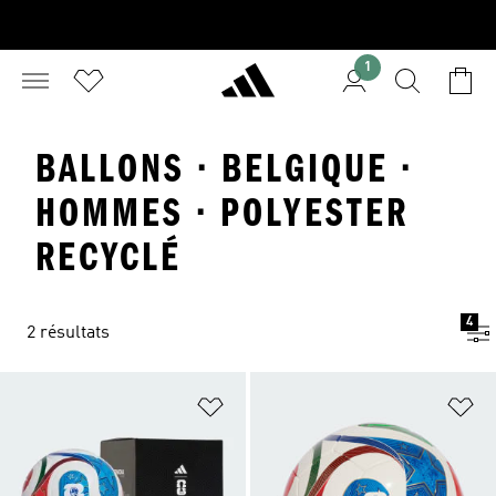
1
BALLONS · BELGIQUE ·
HOMMES · POLYESTER
RECYCLÉ
4
2 résultats
Ajouter à la Liste de produits favor
Aj