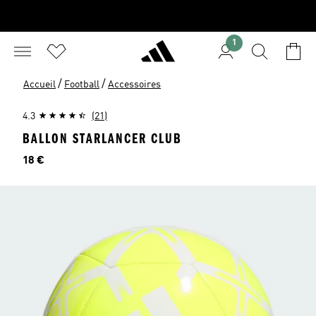
1
/
/
Accueil
Football
Accessoires
4.3
(21)
BALLON STARLANCER CLUB
Prix
18 €