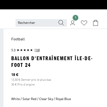
1
Football
5.0
(18)
BALLON D'ENTRAÎNEMENT ÎLE-DE-
FOOT 24
Prix actuel
18 €
13,50 € Dernier prix le plus bas
30 € Prix d'origine
White / Solar Red / Clear Sky / Royal Blue