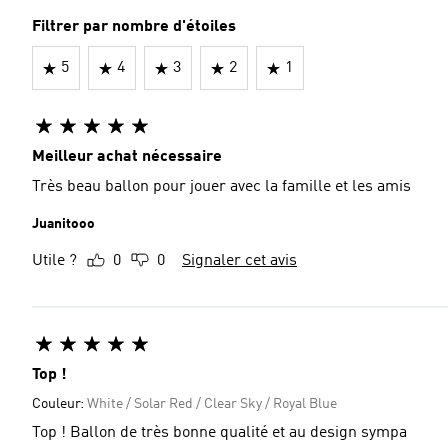
Filtrer par nombre d'étoiles
5
4
3
2
1
Meilleur achat nécessaire
Très beau ballon pour jouer avec la famille et les amis
Juanitooo
Utile ?
0
0
Signaler cet avis
Top !
Couleur:
White / Solar Red / Clear Sky / Royal Blue
Top ! Ballon de très bonne qualité et au design sympa