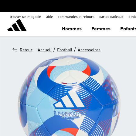
trouver un magasin
aide
commandes et retours
cartes cadeaux
dev
Hommes
Femmes
Enfant
/
/
Retour
Accueil
Football
Accessoires