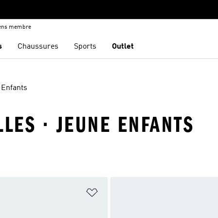
iens membre
s
Chaussures
Sports
Outlet
 Enfants
ILLES · JEUNE ENFANTS
ste de produits favoris
Ajouter à la Liste de produits favor