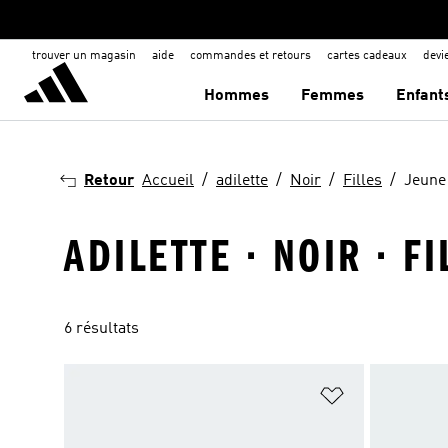
trouver un magasin
aide
commandes et retours
cartes cadeaux
dev
Hommes
Femmes
Enfant
Retour
Accueil
adilette
Noir
Filles
Jeune
ADILETTE · NOIR · F
6 résultats
Ajouter à la Li