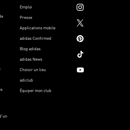
Emploi
de
Presse
Applications mobile
adidas Confirmed
Blog adidas
adidas News
s
Choisir un lieu
adiclub
es
Équiper mon club
d'un