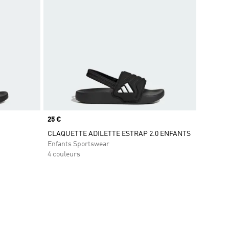
Prix
25 €
CLAQUETTE ADILETTE ESTRAP 2.0 ENFANTS
Enfants Sportswear
4 couleurs
is