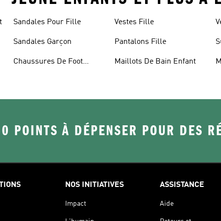
t
Sandales Pour Fille
Vestes Fille
V
Sandales Garçon
Pantalons Fille
S
Chaussures De Foot
Maillots De Bain Enfant
M
Enfant
50 POINTS À DÉPENSER POUR DES 
TIONS
NOS INITIATIVES
ASSISTANCE
Impact
Aide