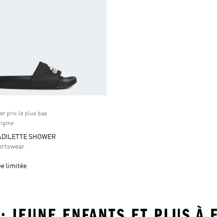
er prix le plus bas
rigine
ADILETTE SHOWER
ortswear
ée limitée
S • JEUNE ENFANTS ET PLUS À