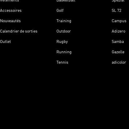
Vêtements
Basketball
Spezial
Accessoires
Golf
SL 72
Nouveautés
Training
Campus
Calendrier de sorties
Outdoor
Adizero
Outlet
Rugby
Samba
Running
Gazelle
Tennis
adicolor