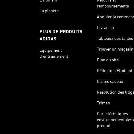
L'humain
Retours et
remboursements
La planète
Annuler la comman
Livraison
PLUS DE PRODUITS
Tableaux des tailles
ADIDAS
Trouver un magasin
Équipement
d'entraînement
Plan du site
Réduction Étudiant
Cartes cadeau
Résolution des litig
Triman
Caractéristiques
environnementales 
produit