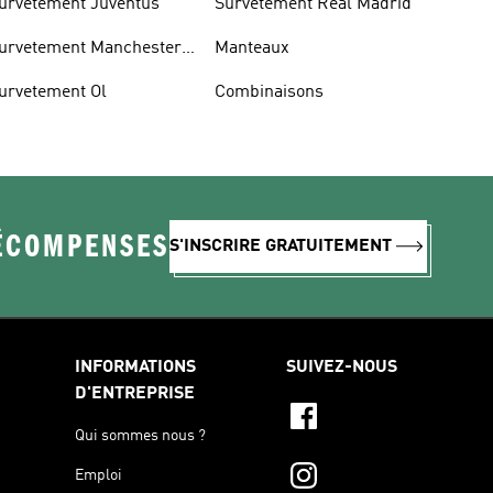
urvetement Juventus
Survetement Real Madrid
urvetement Manchester
Manteaux
nited
urvetement Ol
Combinaisons
RÉCOMPENSES
S'INSCRIRE GRATUITEMENT
INFORMATIONS
SUIVEZ-NOUS
D'ENTREPRISE
Qui sommes nous ?
Emploi