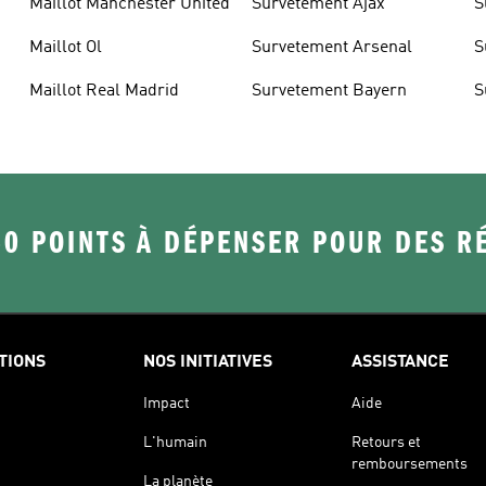
Maillot Manchester United
Survetement Ajax
S
Maillot Ol
Survetement Arsenal
S
U
Maillot Real Madrid
Survetement Bayern
S
50 POINTS À DÉPENSER POUR DES 
TIONS
NOS INITIATIVES
ASSISTANCE
Impact
Aide
L'humain
Retours et
remboursements
La planète