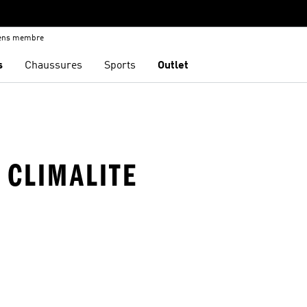
iens membre
s
Chaussures
Sports
Outlet
 CLIMALITE
ste de produits favoris