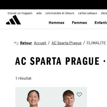
trouver un magasin
aide
commandes et retours
cartes cadeaux
dev
Hommes
Femmes
Enfant
Retour
Accueil
AC Sparta Prague
CLIMALITE
AC SPARTA PRAGUE ·
1 résultat
Ajouter à la Li