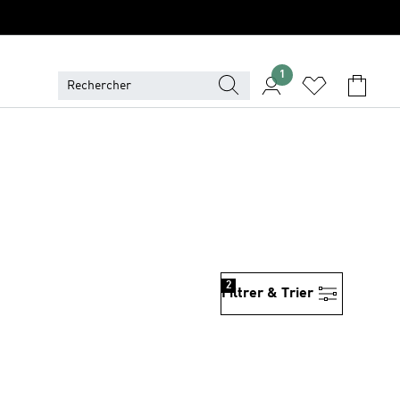
1
2
Filtrer & Trier