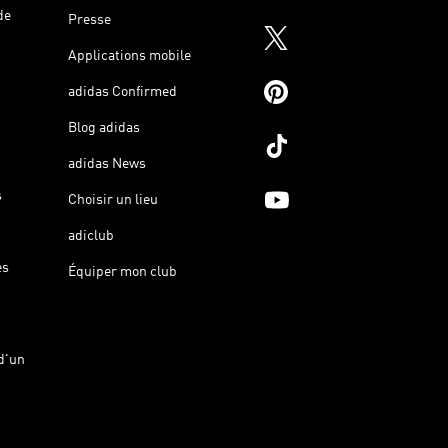
de
Presse
Applications mobile
adidas Confirmed
Blog adidas
adidas News
s
Choisir un lieu
adiclub
es
Équiper mon club
d'un