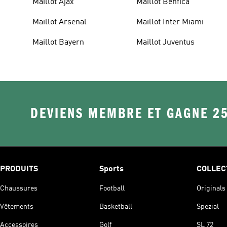
Maillot Ajax
Maillot Benfica
Maillot Arsenal
Maillot Inter Miami
Maillot Bayern
Maillot Juventus
DEVIENS MEMBRE ET GAGNE 2
PRODUITS
Sports
COLLEC
Chaussures
Football
Originals
Vêtements
Basketball
Spezial
Accessoires
Golf
SL 72