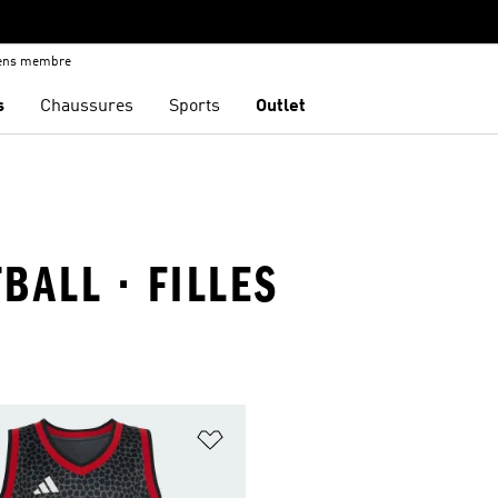
iens membre
s
Chaussures
Sports
Outlet
BALL · FILLES
ste de produits favoris
Ajouter à la Liste de produits favor