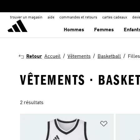
trouver un magasin
aide
commandes et retours
cartes cadeaux
dev
Hommes
Femmes
Enfant
Retour
Accueil
Vêtements
Basketball
Filles
VÊTEMENTS · BASKET
2 résultats
Ajouter à la Li