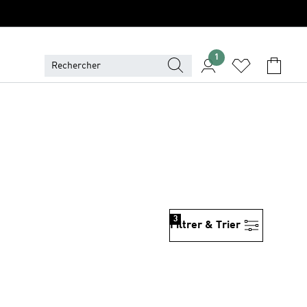
1
3
Filtrer & Trier
is