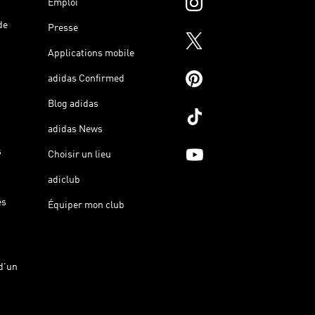
Emploi
de
Presse
Applications mobile
adidas Confirmed
Blog adidas
adidas News
s
Choisir un lieu
adiclub
es
Équiper mon club
d'un