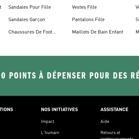
t
Sandales Pour Fille
Vestes Fille
V
Sandales Garçon
Pantalons Fille
S
Chaussures De Foot
Maillots De Bain Enfant
M
Enfant
50 POINTS À DÉPENSER POUR DES 
TIONS
NOS INITIATIVES
ASSISTANCE
Impact
Aide
L'humain
Retours et
remboursements