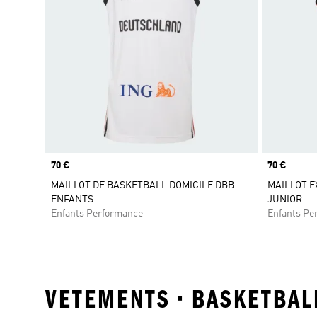
Prix
70 €
Prix
70 €
MAILLOT DE BASKETBALL DOMICILE DBB
MAILLOT E
ENFANTS
JUNIOR
Enfants Performance
Enfants Pe
VETEMENTS • BASKETBALL