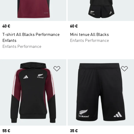
Prix
40 €
Prix
60 €
T-shirt All Blacks Performance
Mini tenue All Blacks
Enfants
Enfants Performance
Enfants Performance
Ajouter à la Liste de produits favor
Aj
Prix
55 €
Prix
35 €