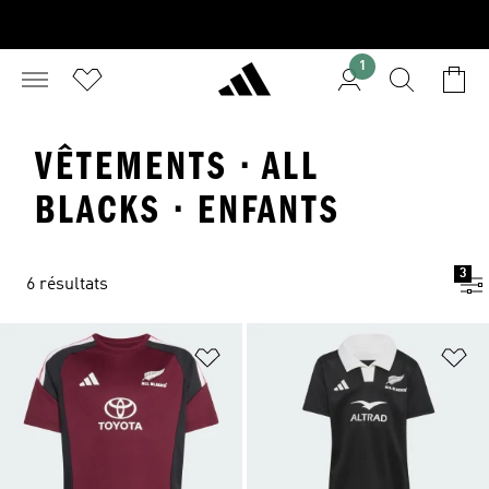
1
VÊTEMENTS · ALL
BLACKS · ENFANTS
3
6 résultats
Ajouter à la Liste de produits favor
Aj