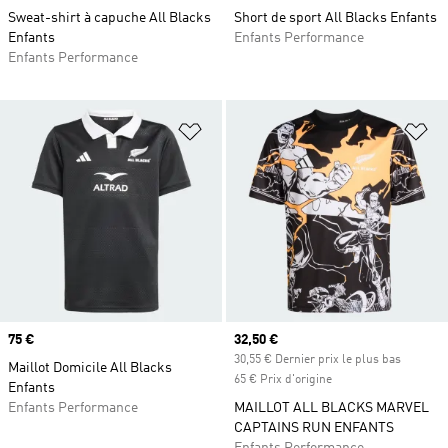
Sweat-shirt à capuche All Blacks
Short de sport All Blacks Enfants
Enfants
Enfants Performance
Enfants Performance
Ajouter à la Liste de produits favor
Aj
Prix
75 €
Prix actuel
32,50 €
30,55 € Dernier prix le plus bas
Maillot Domicile All Blacks
65 € Prix d'origine
Enfants
Enfants Performance
MAILLOT ALL BLACKS MARVEL
CAPTAINS RUN ENFANTS