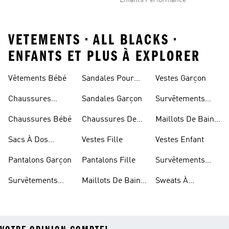
Enfants Performance
VETEMENTS • ALL BLACKS •
ENFANTS ET PLUS À EXPLORER
Vêtements Bébé
Sandales Pour
Vestes Garçon
Fille
Chaussures
Sandales Garçon
Survêtements
Enfant
Garçon
Chaussures Bébé
Chaussures De
Maillots De Bain
Foot Enfant
Fille
Sacs À Dos
Vestes Fille
Vestes Enfant
Modèle Enfant
Pantalons Garçon
Pantalons Fille
Survêtements
Fille
Survêtements
Maillots De Bain
Sweats À
Enfant
Enfant
Capuche Fille