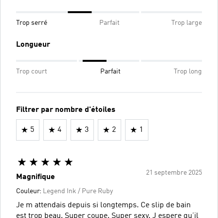
Trop serré
Parfait
Trop large
Longueur
Trop court
Parfait
Trop long
Filtrer par nombre d'étoiles
5
4
3
2
1
21 septembre 2025
Magnifique
Couleur:
Legend Ink / Pure Ruby
Je m attendais depuis si longtemps. Ce slip de bain
est trop beau. Super coupe. Super sexy. J espere qu’il