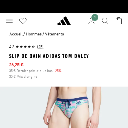
1
/
/
Accueil
Hommes
Vêtements
4.3
(25)
SLIP DE BAIN ADIDAS TOM DALEY
Prix en promo
26,25 €
35 € Dernier prix le plus bas
-25%
Réduction
35 € Prix d'origine