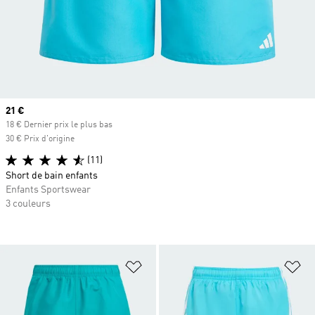
Prix actuel
21 €
18 € Dernier prix le plus bas
30 € Prix d'origine
(11)
Short de bain enfants
Enfants Sportswear
3 couleurs
Ajouter à la Liste de produits favor
Aj