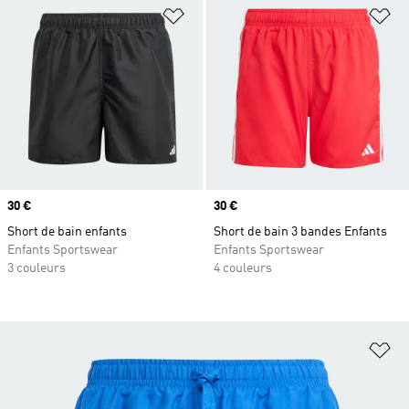
Ajouter à la Liste de produits favor
Aj
Prix
30 €
Prix
30 €
Short de bain enfants
Short de bain 3 bandes Enfants
Enfants Sportswear
Enfants Sportswear
3 couleurs
4 couleurs
Aj