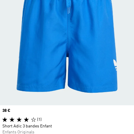
Prix
38 €
(1)
Short Adic 3 bandes Enfant
Enfants Originals