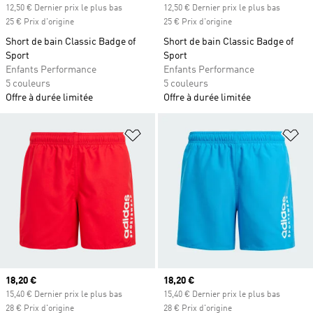
12,50 € Dernier prix le plus bas
12,50 € Dernier prix le plus bas
25 € Prix d'origine
25 € Prix d'origine
Short de bain Classic Badge of
Short de bain Classic Badge of
Sport
Sport
Enfants Performance
Enfants Performance
5 couleurs
5 couleurs
Offre à durée limitée
Offre à durée limitée
Ajouter à la Liste de produits favor
Aj
Prix actuel
18,20 €
Prix actuel
18,20 €
15,40 € Dernier prix le plus bas
15,40 € Dernier prix le plus bas
28 € Prix d'origine
28 € Prix d'origine