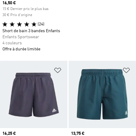
Prix actuel
16,50 €
15 € Dernier prix le plus bas
30 € Prix d'origine
(24)
Short de bain 3 bandes Enfants
Enfants Sportswear
4 couleurs
Offre à durée limitée
Ajouter à la Liste de produits favor
Aj
Prix actuel
16,25 €
Prix actuel
13,75 €