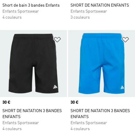
Short de bain 3 bandes Enfants
SHORT DE NATATION ENFANTS
Enfants Sportswear
Enfants Sportswear
4 couleurs
3 couleurs
Ajouter à la Liste de produits favor
Aj
Prix
30 €
Prix
30 €
SHORT DE NATATION 3 BANDES
SHORT DE NATATION 3 BANDES
ENFANTS
ENFANTS
Enfants Sportswear
Enfants Sportswear
4 couleurs
4 couleurs