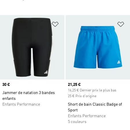
Ajouter à la Liste de produits favor
Aj
Prix
30 €
Prix actuel
21,25 €
16,25 € Dernier prix le plus bas
Jammer de natation 3 bandes
25 € Prix d'origine
enfants
Enfants Performance
Short de bain Classic Badge of
Sport
Enfants Performance
5 couleurs