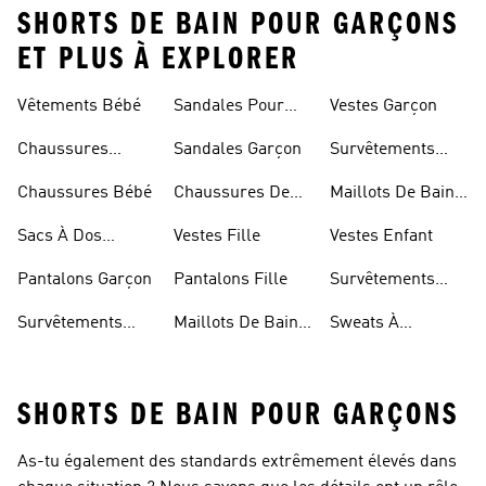
SHORTS DE BAIN POUR GARÇONS
ET PLUS À EXPLORER
Vêtements Bébé
Sandales Pour
Vestes Garçon
Fille
Chaussures
Sandales Garçon
Survêtements
Enfant
Garçon
Chaussures Bébé
Chaussures De
Maillots De Bain
Foot Enfant
Fille
Sacs À Dos
Vestes Fille
Vestes Enfant
Modèle Enfant
Pantalons Garçon
Pantalons Fille
Survêtements
Fille
Survêtements
Maillots De Bain
Sweats À
Enfant
Enfant
Capuche Fille
SHORTS DE BAIN POUR GARÇONS
As-tu également des standards extrêmement élevés dans