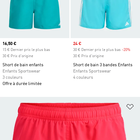
Prix actuel
16,50 €
Prix soldé
24 €
15 € Dernier prix le plus bas
30 € Dernier prix le plus bas
-20%
Rabai
30 € Prix d'origine
30 € Prix d'origine
Short de bain enfants
Short de bain 3 bandes Enfants
Enfants Sportswear
Enfants Sportswear
3 couleurs
4 couleurs
Offre à durée limitée
Aj