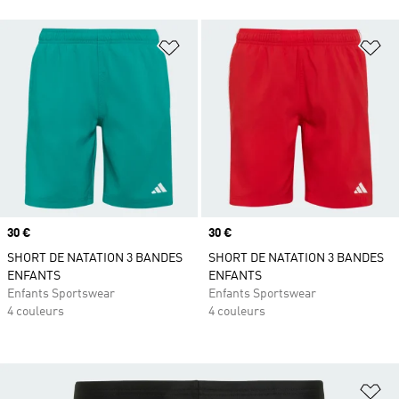
Ajouter à la Liste de produits favor
Aj
Prix
30 €
Prix
30 €
SHORT DE NATATION 3 BANDES
SHORT DE NATATION 3 BANDES
ENFANTS
ENFANTS
Enfants Sportswear
Enfants Sportswear
4 couleurs
4 couleurs
Aj