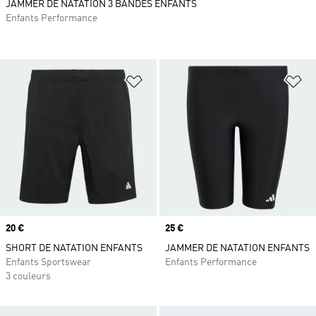
JAMMER DE NATATION 3 BANDES ENFANTS
Enfants Performance
Ajouter à la Liste de produits favor
Aj
Prix
20 €
Prix
25 €
SHORT DE NATATION ENFANTS
JAMMER DE NATATION ENFANTS
Enfants Sportswear
Enfants Performance
3 couleurs