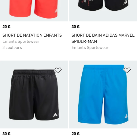
Prix
20 €
Prix
30 €
SHORT DE NATATION ENFANTS
SHORT DE BAIN ADIDAS MARVEL
Enfants Sportswear
SPIDER-MAN
3 couleurs
Enfants Sportswear
Ajouter à la Liste de produits favor
Aj
Prix
30 €
Prix
20 €