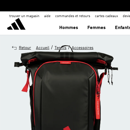
trouver un magasin
aide
commandes et retours
cartes cadeaux
dev
Hommes
Femmes
Enfant
/
/
Retour
Accueil
Tennis
Accessoires