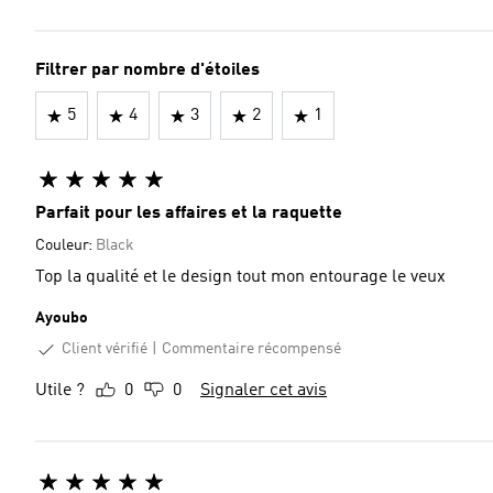
Filtrer par nombre d'étoiles
5
4
3
2
1
Parfait pour les affaires et la raquette
Couleur:
Black
Top la qualité et le design tout mon entourage le veux
Ayoubo
Client vérifié
Commentaire récompensé
Utile ?
0
0
Signaler cet avis