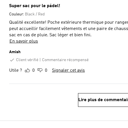
Super sac pour le pádel!
Couleur:
Black / Red
Qualité excellente! Poche extérieure thermique pour ranger
peut accueillir facilement vêtements et une paire de chaussures. Housse imperméable inclu permettant de 
sac en cas de pluie. Sac léger et bien fini.
En savoir plus
Amish
Client vérifié
Commentaire récompensé
Utile ?
0
0
Signaler cet avis
Lire plus de commentai