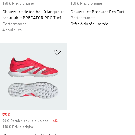
160 € Prix d'origine
150 € Prix d'origine
Chaussure de football à languette
Chaussure Predator Pro Turf
rabattable PREDATOR PRO Turf
Performance
Performance
Offre à durée limitée
4 couleurs
Ajouter à la Liste de produits favor
Prix soldé
75 €
90 € Dernier prix le plus bas
-16%
Rabais
150 € Prix d'origine