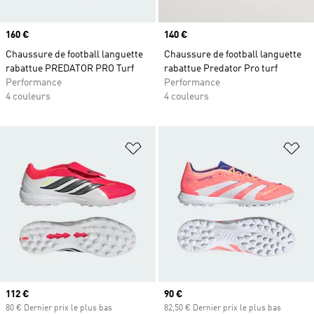
Prix
160 €
Prix
140 €
Chaussure de football languette
Chaussure de football languette
rabattue PREDATOR PRO Turf
rabattue Predator Pro turf
Performance
Performance
4 couleurs
4 couleurs
Ajouter à la Liste de produits favor
Aj
Prix actuel
112 €
Prix actuel
90 €
80 € Dernier prix le plus bas
82,50 € Dernier prix le plus bas