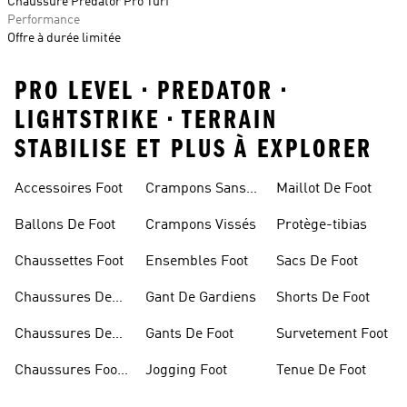
Chaussure Predator Pro Turf
Performance
Offre à durée limitée
PRO LEVEL • PREDATOR •
LIGHTSTRIKE • TERRAIN
STABILISE ET PLUS À EXPLORER
Accessoires Foot
Crampons Sans
Maillot De Foot
Lacets
Ballons De Foot
Crampons Vissés
Protège-tibias
Chaussettes Foot
Ensembles Foot
Sacs De Foot
Chaussures De
Gant De Gardiens
Shorts De Foot
Foot
Chaussures De
Gants De Foot
Survetement Foot
Foot Homme
Chaussures Foot
Jogging Foot
Tenue De Foot
Salle