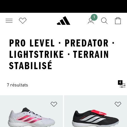
1
PRO LEVEL · PREDATOR ·
LIGHTSTRIKE · TERRAIN
STABILISÉ
4
7 résultats
Ajouter à la Liste de produits favor
Aj