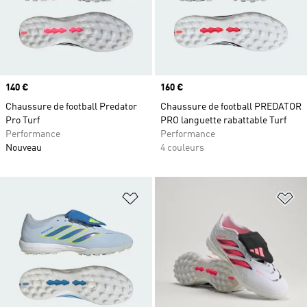
Prix
140 €
Prix
160 €
Chaussure de football Predator
Chaussure de football PREDATOR
Pro Turf
PRO languette rabattable Turf
Performance
Performance
Nouveau
4 couleurs
Ajouter à la Liste de produits favor
Aj