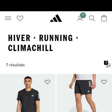
1
HIVER · RUNNING ·
CLIMACHILL
3
7 résultats
Ajouter à la Liste de produits favor
Aj