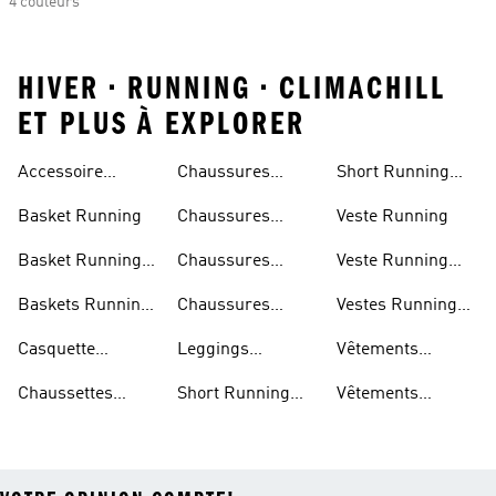
4 couleurs
HIVER • RUNNING • CLIMACHILL
ET PLUS À EXPLORER
Accessoire
Chaussures
Short Running
Running
Marathon
Homme
Basket Running
Chaussures
Veste Running
Running
Basket Running
Chaussures
Veste Running
Homme
Running Femmes
Femme
Baskets Running
Chaussures
Vestes Running
Femme
Running Hommes
Homme
Casquette
Leggings
Vêtements
Running
Running Femme
Running Femme
Chaussettes
Short Running
Vêtements
Running
Femme
Running Homme