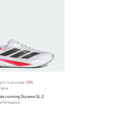
prix le plus bas
-35%
Rabais
rigine
de running Duramo SL 2
rformance
s