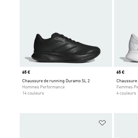
Prix
65 €
Prix
65 €
Chaussure de running Duramo SL 2
Chaussure 
Hommes Performance
Femmes Pe
14 couleurs
4 couleurs
Ajouter à la Li