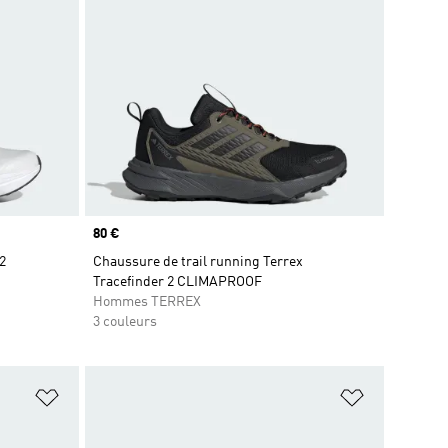
Prix
80 €
2
Chaussure de trail running Terrex
Tracefinder 2 CLIMAPROOF
Hommes TERREX
3 couleurs
is
Ajouter à la Liste de produits favoris
Ajouter à la