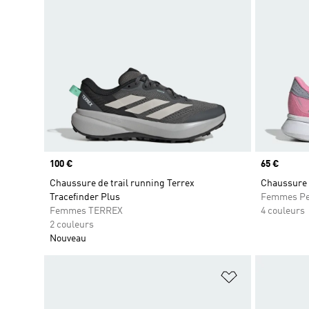
Prix
100 €
Prix
65 €
Chaussure de trail running Terrex
Chaussure 
Tracefinder Plus
Femmes Pe
Femmes TERREX
4 couleurs
2 couleurs
Nouveau
Ajouter à la Li