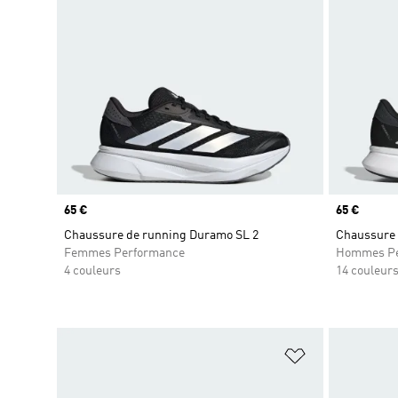
Prix
65 €
Prix
65 €
Chaussure de running Duramo SL 2
Chaussure 
Femmes Performance
Hommes Pe
4 couleurs
14 couleur
Ajouter à la Li