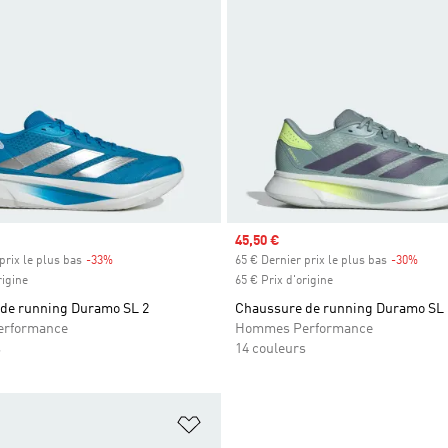
Prix soldé
45,50 €
prix le plus bas
-33%
Rabais
65 € Dernier prix le plus bas
-30%
Rabai
rigine
65 € Prix d'origine
de running Duramo SL 2
Chaussure de running Duramo SL 
rformance
Hommes Performance
s
14 couleurs
ste de produits favoris
Ajouter à la Liste de produits favor