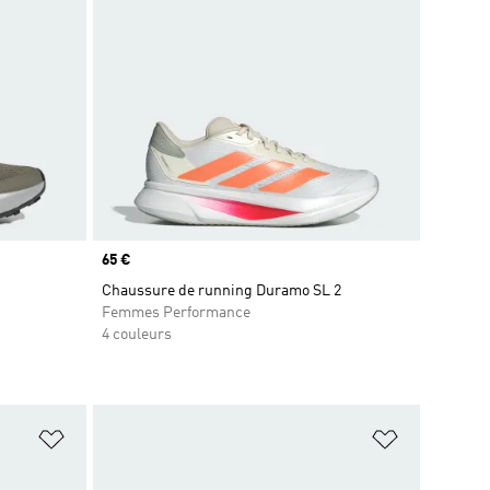
Prix
65 €
Chaussure de running Duramo SL 2
Femmes Performance
4 couleurs
is
Ajouter à la Liste de produits favoris
Ajouter à la