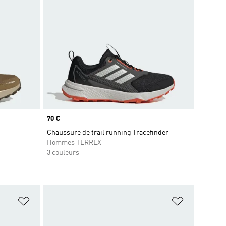
Prix
70 €
Chaussure de trail running Tracefinder
Hommes TERREX
3 couleurs
is
Ajouter à la Liste de produits favoris
Ajouter à la