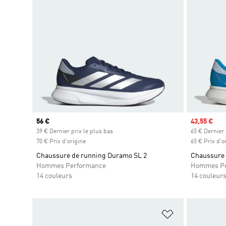
Prix actuel
56 €
Prix soldé
43,55 €
39 € Dernier prix le plus bas
65 € Dernier 
70 € Prix d'origine
65 € Prix d'o
Chaussure de running Duramo SL 2
Chaussure 
Hommes Performance
Hommes Pe
14 couleurs
14 couleur
Ajouter à la Li