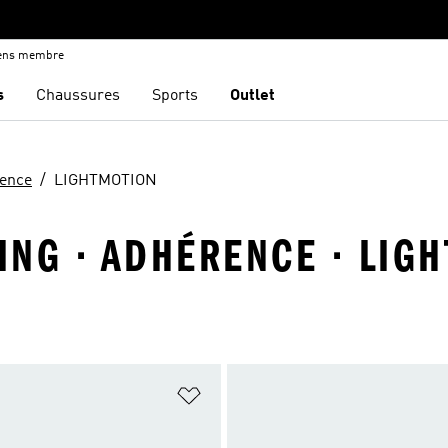
iens membre
s
Chaussures
Sports
Outlet
ence
LIGHTMOTION
ING · ADHÉRENCE · LIG
ste de produits favoris
Ajouter à la Liste de produits favor