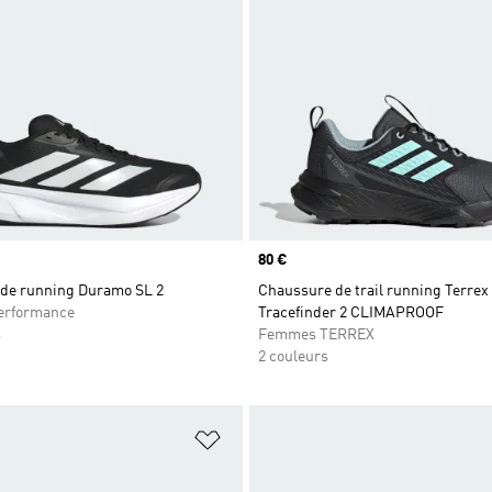
Prix
80 €
de running Duramo SL 2
Chaussure de trail running Terrex
rformance
Tracefinder 2 CLIMAPROOF
s
Femmes TERREX
2 couleurs
ste de produits favoris
Ajouter à la Liste de produits favor