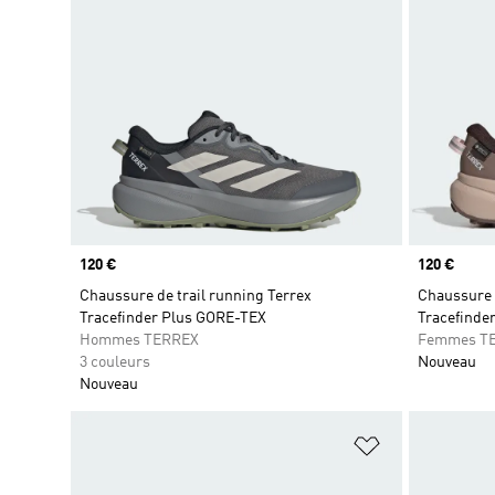
Prix
120 €
Prix
120 €
Chaussure de trail running Terrex
Chaussure d
Tracefinder Plus GORE-TEX
Tracefinde
Hommes TERREX
Femmes T
3 couleurs
Nouveau
Nouveau
Ajouter à la Li