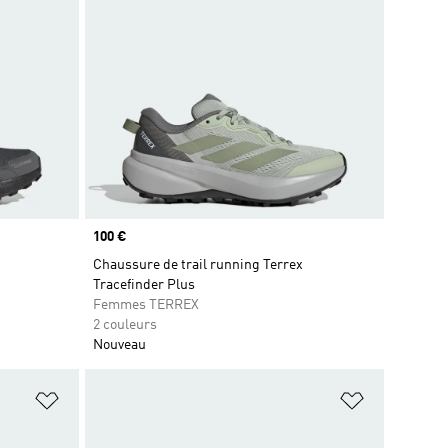
Prix
100 €
Chaussure de trail running Terrex
Tracefinder Plus
Femmes TERREX
2 couleurs
Nouveau
is
Ajouter à la Liste de produits favoris
Ajouter à la