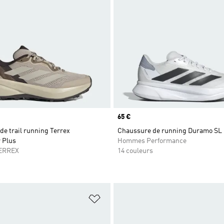
Prix
65 €
e trail running Terrex
Chaussure de running Duramo SL 
 Plus
Hommes Performance
ERREX
14 couleurs
ste de produits favoris
Ajouter à la Liste de produits favor