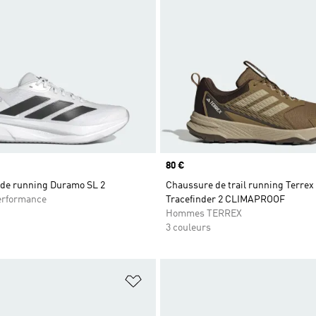
Prix
80 €
de running Duramo SL 2
Chaussure de trail running Terrex
rformance
Tracefinder 2 CLIMAPROOF
Hommes TERREX
3 couleurs
ste de produits favoris
Ajouter à la Liste de produits favor