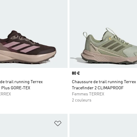
Prix
80 €
e trail running Terrex
Chaussure de trail running Terrex
r Plus GORE-TEX
Tracefinder 2 CLIMAPROOF
ERREX
Femmes TERREX
2 couleurs
ste de produits favoris
Ajouter à la Liste de produits favor