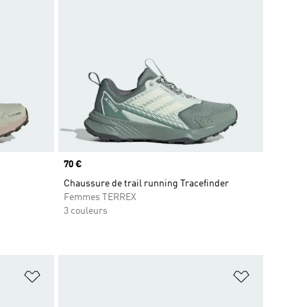
Prix
70 €
Chaussure de trail running Tracefinder
Femmes TERREX
3 couleurs
is
Ajouter à la Liste de produits favoris
Ajouter à la