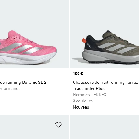
Prix
100 €
de running Duramo SL 2
Chaussure de trail running Terrex
rformance
Tracefinder Plus
Hommes TERREX
3 couleurs
Nouveau
ste de produits favoris
Ajouter à la Liste de produits favor