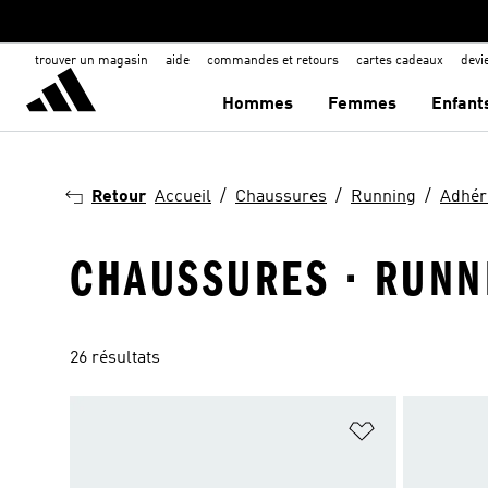
trouver un magasin
aide
commandes et retours
cartes cadeaux
dev
Hommes
Femmes
Enfant
Retour
Accueil
Chaussures
Running
Adhér
CHAUSSURES · RUNN
26 résultats
Ajouter à la Li