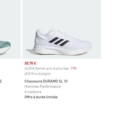
Prix soldé
35,75 €
s
43,55 € Dernier prix le plus bas
-17%
Rabais
65 € Prix d'origine
2
Chaussure DURAMO SL 10
Hommes Performance
4 couleurs
Offre à durée limitée
is