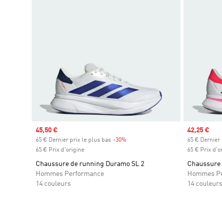
Prix soldé
45,50 €
Prix soldé
42,25 €
65 € Dernier prix le plus bas
-30%
Rabais
65 € Dernier 
65 € Prix d'origine
65 € Prix d'o
Chaussure de running Duramo SL 2
Chaussure 
Hommes Performance
Hommes Pe
14 couleurs
14 couleur