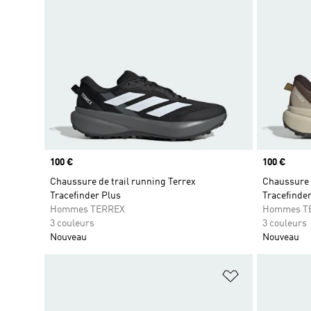
Prix
100 €
Prix
100 €
Chaussure de trail running Terrex
Chaussure d
Tracefinder Plus
Tracefinder
Hommes TERREX
Hommes T
3 couleurs
3 couleurs
Nouveau
Nouveau
Ajouter à la Li