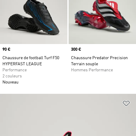
Prix
90 €
Prix
300 €
Chaussure de football Turf F50
Chaussure Predator Precision
HYPERFAST LEAGUE
Terrain souple
Performance
Hommes Performance
2 couleurs
Nouveau
Aj