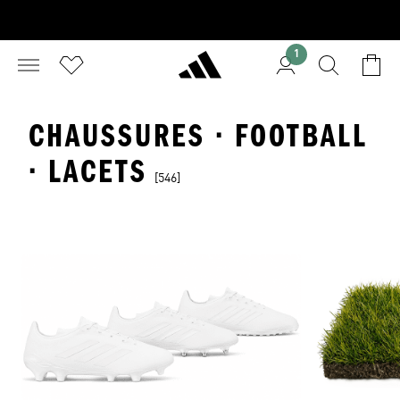
1
CHAUSSURES · FOOTBALL
· LACETS
[546]