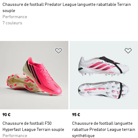
Chaussure de football Predator League languette rabattable Terrain
souple
Performance
7 couleurs
Ajouter à la Liste de produits favor
Aj
Prix
90 €
Prix
95 €
Chaussure de football F50
Chaussure de football languette
Hyperfast League Terrain souple
rabattue Predator League terrain
Performance
synthétique