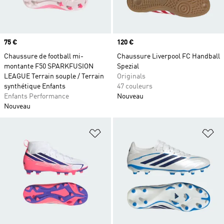
Prix
75 €
Prix
120 €
Chaussure de football mi-
Chaussure Liverpool FC Handball
montante F50 SPARKFUSION
Spezial
LEAGUE Terrain souple / Terrain
Originals
synthétique Enfants
47 couleurs
Enfants Performance
Nouveau
Nouveau
Ajouter à la Liste de produits favor
Aj