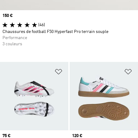
Prix
150 €
(46)
Chaussures de football F50 Hyperfast Pro terrain souple
Performance
3 couleurs
Ajouter à la Liste de produits favor
Aj
Prix
75 €
Prix
120 €