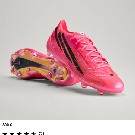
Prix
300 €
(72)