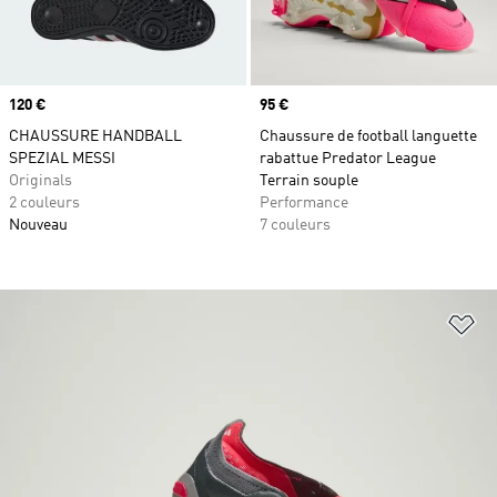
Prix
120 €
Prix
95 €
CHAUSSURE HANDBALL
Chaussure de football languette
SPEZIAL MESSI
rabattue Predator League
Originals
Terrain souple
2 couleurs
Performance
Nouveau
7 couleurs
Aj