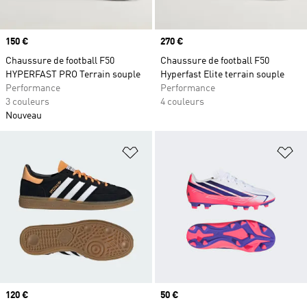
Prix
150 €
Prix
270 €
Chaussure de football F50
Chaussure de football F50
HYPERFAST PRO Terrain souple
Hyperfast Elite terrain souple
Performance
Performance
3 couleurs
4 couleurs
Nouveau
Ajouter à la Liste de produits favor
Aj
Prix
120 €
Prix
50 €