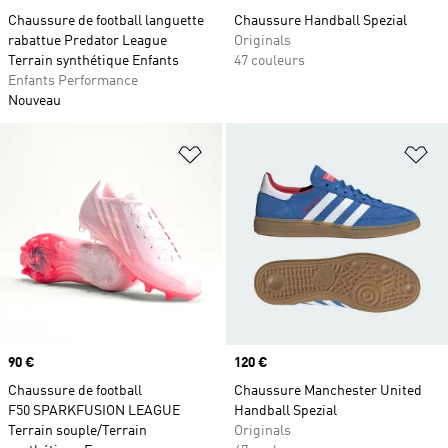
Chaussure de football languette
Chaussure Handball Spezial
rabattue Predator League
Originals
Terrain synthétique Enfants
47 couleurs
Enfants Performance
Nouveau
Ajouter à la Liste de produits favor
Aj
Prix
90 €
Prix
120 €
Chaussure de football
Chaussure Manchester United
F50 SPARKFUSION LEAGUE
Handball Spezial
Terrain souple/Terrain
Originals