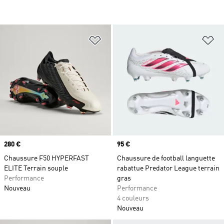
Ajouter à la Liste de produits favor
Aj
Prix
280 €
Prix
95 €
Chaussure F50 HYPERFAST
Chaussure de football languette
ELITE Terrain souple
rabattue Predator League terrain
Performance
gras
Nouveau
Performance
4 couleurs
Nouveau