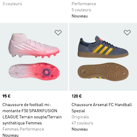
3 couleurs
Performance
5 couleurs
Nouveau
Ajouter à la Liste de produits favor
Aj
Prix
95 €
Prix
120 €
Chaussure de football mi-
Chaussure Arsenal FC Handball
montante F50 SPARKFUSION
Spezial
LEAGUE Terrain souple/Terrain
Originals
synthétique Femmes
47 couleurs
Femmes Performance
Nouveau
Nouveau