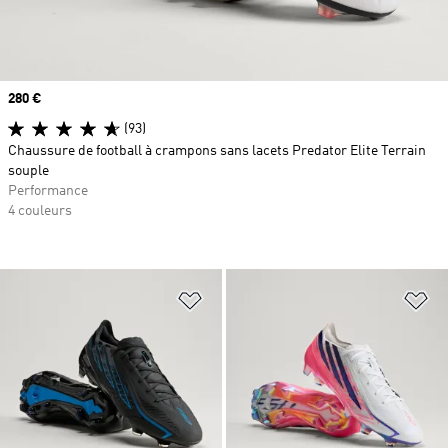
Prix
280 €
(93)
Chaussure de football à crampons sans lacets Predator Elite Terrain
souple
Performance
4 couleurs
Ajouter à la Liste de produits favor
Aj