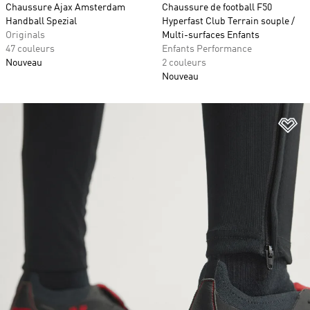
Chaussure Ajax Amsterdam
Chaussure de football F50
Handball Spezial
Hyperfast Club Terrain souple /
Originals
Multi-surfaces Enfants
47 couleurs
Enfants Performance
Nouveau
2 couleurs
Nouveau
Aj