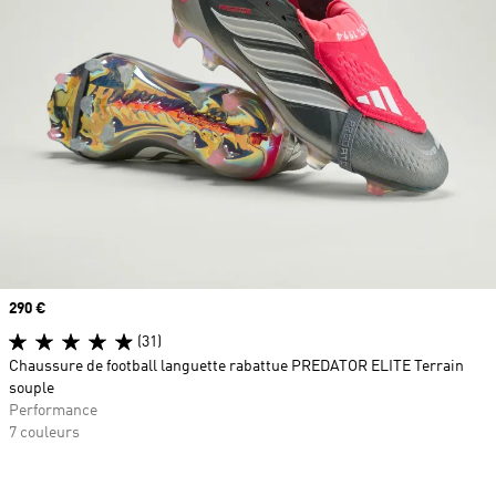
Prix
290 €
(31)
Chaussure de football languette rabattue PREDATOR ELITE Terrain
souple
Performance
7 couleurs