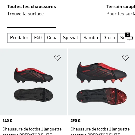
Toutes les chaussures
Terrain soup
Trouve ta surface
Pour les surf
3
Predator
F50
Copa
Spezial
Samba
Gloro
Supers
Ajouter à la Liste de produits favor
Aj
Prix
140 €
Prix
290 €
Chaussure de football languette
Chaussure de football languette