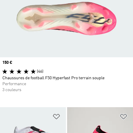
Prix
150 €
(46)
Chaussures de football F50 Hyperfast Pro terrain souple
Performance
3 couleurs
Ajouter à la Liste de produits favor
Aj