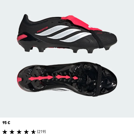
Prix
95 €
(219)