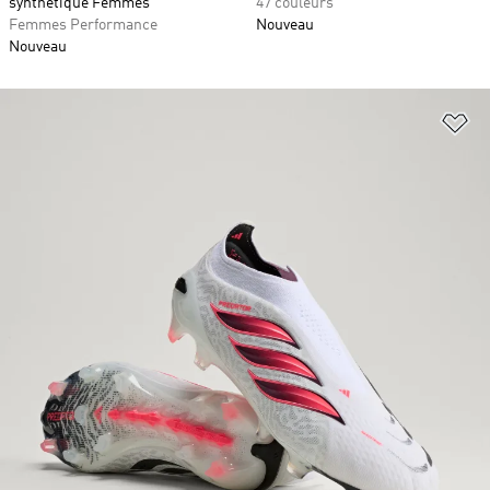
synthétique Femmes
47 couleurs
Femmes Performance
Nouveau
Nouveau
Aj