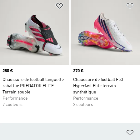
Ajouter à la Liste de produits favor
Aj
Prix
280 €
Prix
270 €
Chaussure de football languette
Chaussure de football F50
rabattue PREDATOR ELITE
Hyperfast Elite terrain
Terrain souple
synthétique
Performance
Performance
7 couleurs
2 couleurs
Aj