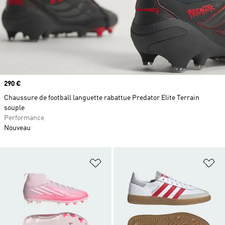
Prix
290 €
Chaussure de football languette rabattue Predator Elite Terrain
souple
Performance
Nouveau
Ajouter à la Liste de produits favor
Aj