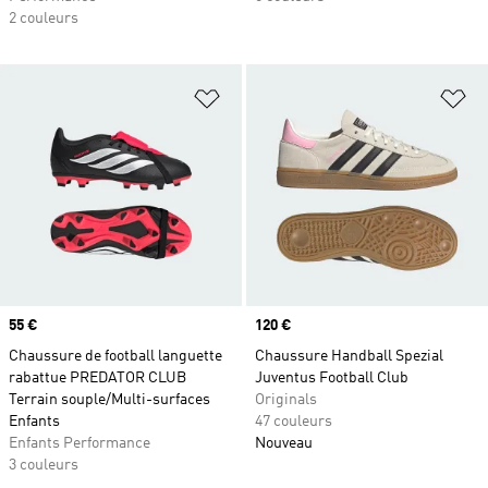
2 couleurs
Ajouter à la Liste de produits favor
Aj
Prix
55 €
Prix
120 €
Chaussure de football languette
Chaussure Handball Spezial
rabattue PREDATOR CLUB
Juventus Football Club
Terrain souple/Multi-surfaces
Originals
Enfants
47 couleurs
Enfants Performance
Nouveau
3 couleurs