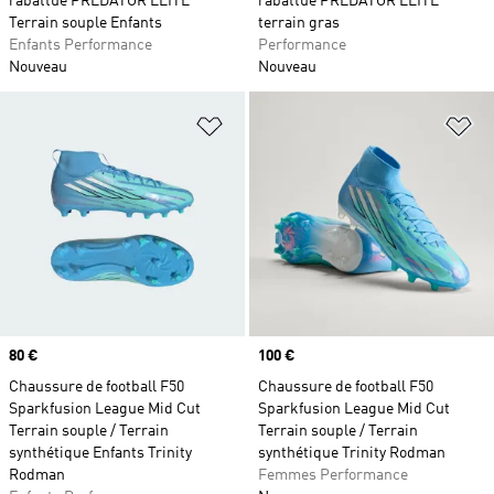
rabattue PREDATOR ELITE
rabattue PREDATOR ELITE
Terrain souple Enfants
terrain gras
Enfants Performance
Performance
Nouveau
Nouveau
Ajouter à la Liste de produits favor
Aj
Prix
80 €
Prix
100 €
Chaussure de football F50
Chaussure de football F50
Sparkfusion League Mid Cut
Sparkfusion League Mid Cut
Terrain souple / Terrain
Terrain souple / Terrain
synthétique Enfants Trinity
synthétique Trinity Rodman
Rodman
Femmes Performance