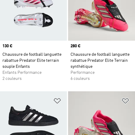
Prix
130 €
Prix
280 €
Chaussure de football languette
Chaussure de football languette
rabattue Predator Elite terrain
rabattue Predator Elite Terrain
souple Enfants
synthétique
Enfants Performance
Performance
2 couleurs
6 couleurs
Ajouter à la Liste de produits favor
Aj