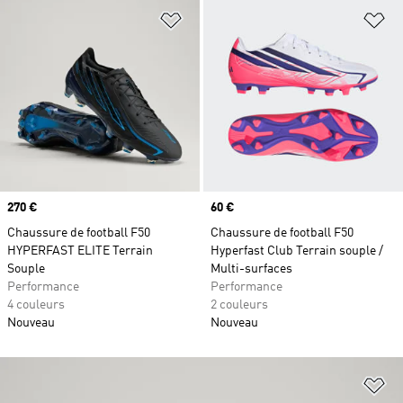
Ajouter à la Liste de produits favor
Aj
Prix
270 €
Prix
60 €
Chaussure de football F50
Chaussure de football F50
HYPERFAST ELITE Terrain
Hyperfast Club Terrain souple /
Souple
Multi-surfaces
Performance
Performance
4 couleurs
2 couleurs
Nouveau
Nouveau
Aj