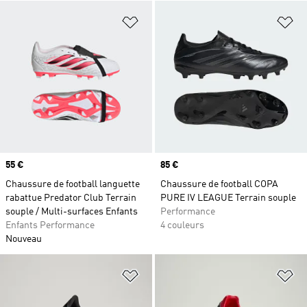
Ajouter à la Liste de produits favor
Aj
Prix
55 €
Prix
85 €
Chaussure de football languette
Chaussure de football COPA
rabattue Predator Club Terrain
PURE IV LEAGUE Terrain souple
souple / Multi-surfaces Enfants
Performance
Enfants Performance
4 couleurs
Nouveau
Ajouter à la Liste de produits favor
Aj