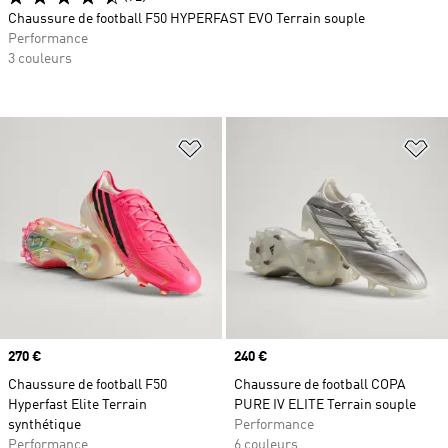
Chaussure de football F50 HYPERFAST EVO Terrain souple
Performance
3 couleurs
Ajouter à la Liste de produits favor
Aj
Prix
270 €
Prix
240 €
Chaussure de football F50
Chaussure de football COPA
Hyperfast Elite Terrain
PURE IV ELITE Terrain souple
synthétique
Performance
Performance
6 couleurs