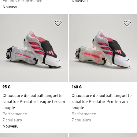
Enfants Performance
Nouveau
Nouveau
Ajouter à la Liste de produits favor
Aj
Prix
95 €
Prix
160 €
Chaussure de football languette
Chaussure de football languette
rabattue Predator League terrain
rabattue Predator Pro Terrain
souple
souple
Performance
Performance
7 couleurs
7 couleurs
Nouveau