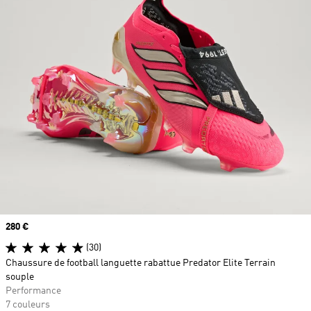
Prix
280 €
(30)
Chaussure de football languette rabattue Predator Elite Terrain
souple
Performance
7 couleurs