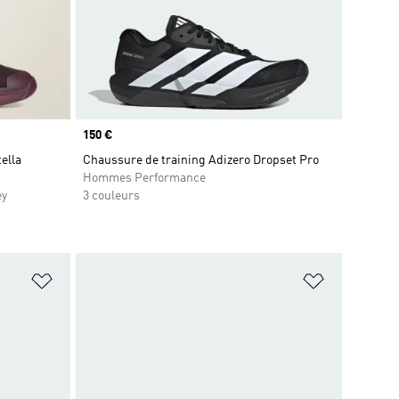
Prix
150 €
ella
Chaussure de training Adizero Dropset Pro
Hommes Performance
ey
3 couleurs
is
Ajouter à la Liste de produits favoris
Ajouter à la