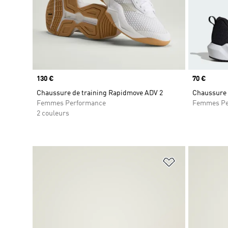
Prix
130 €
Prix
70 €
Chaussure de training Rapidmove ADV 2
Chaussure 
Femmes Performance
Femmes Pe
2 couleurs
Ajouter à la Li