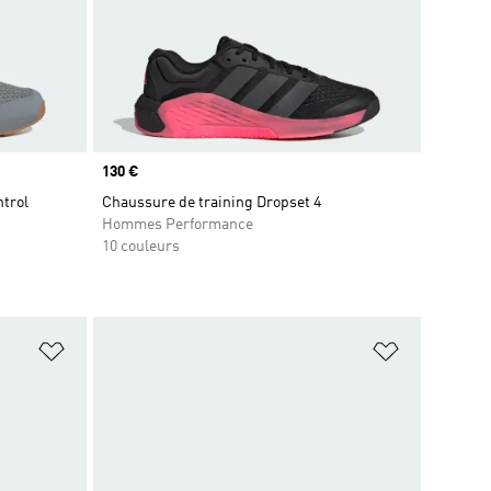
Prix
130 €
ntrol
Chaussure de training Dropset 4
Hommes Performance
10 couleurs
is
Ajouter à la Liste de produits favoris
Ajouter à la