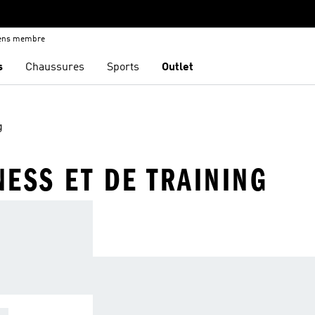
iens membre
s
Chaussures
Sports
Outlet
g
ESS ET DE TRAINING
IT