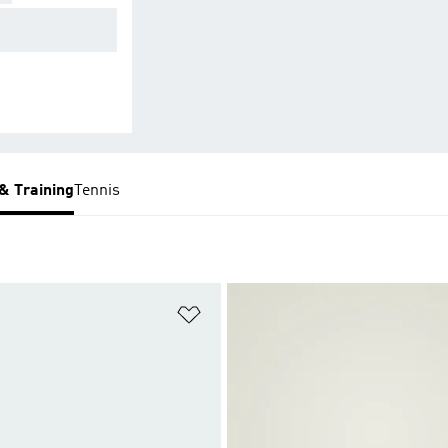
uvements rapide
Maintien optimal.
 & Training
Tennis
ste de produits favoris
Ajouter à la Liste de produits favor