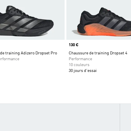
Prix
130 €
de training Adizero Dropset Pro
Chaussure de training Dropset 4
rformance
Performance
10 couleurs
30 jours d'essai
INING