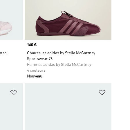
Prix
160 €
ntrol
Chaussure adidas by Stella McCartney
Sportswear 76
Femmes adidas by Stella McCartney
4 couleurs
Nouveau
is
Ajouter à la Liste de produits favoris
Ajouter à la