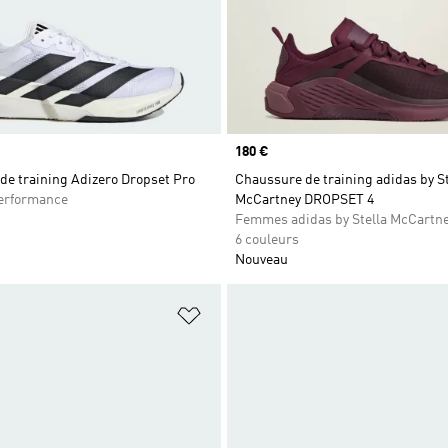
Prix
180 €
de training Adizero Dropset Pro
Chaussure de training adidas by St
rformance
McCartney DROPSET 4
Femmes adidas by Stella McCartn
6 couleurs
Nouveau
ste de produits favoris
Ajouter à la Liste de produits favor