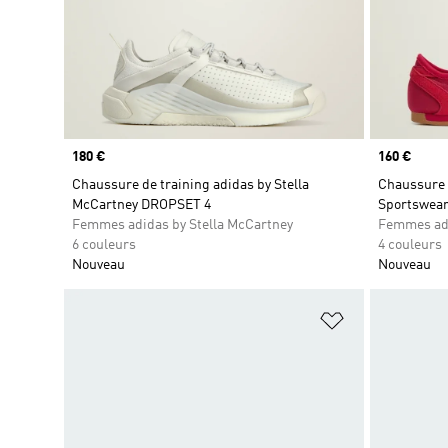
Prix
180 €
Prix
160 €
Chaussure de training adidas by Stella
Chaussure 
McCartney DROPSET 4
Sportswear
Femmes adidas by Stella McCartney
Femmes adi
6 couleurs
4 couleurs
Nouveau
Nouveau
Ajouter à la Li