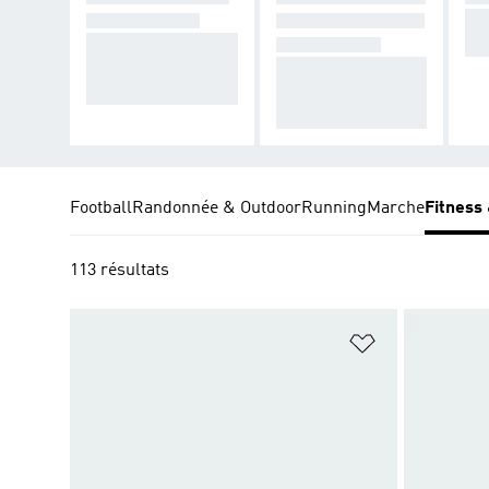
Mo
MUSCULAIRE
ET COMPÉTITION
Pour soulever des
s. 
S HYBRIDES
charges avec stabil
Cours avec vitesse.
ité et maintien.
Soulève toujours pl
us lourd.
Football
Randonnée & Outdoor
Running
Marche
Fitness
113 résultats
Ajouter à la Li