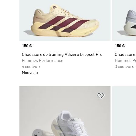
Prix
150 €
Prix
150 €
Chaussure de training Adizero Dropset Pro
Chaussure 
Femmes Performance
Hommes Pe
4 couleurs
3 couleurs
Nouveau
Ajouter à la Li