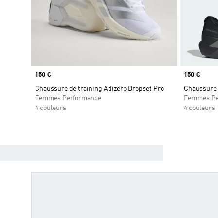
Prix
150 €
Prix
150 €
Chaussure de training Adizero Dropset Pro
Chaussure 
Femmes Performance
Femmes Pe
4 couleurs
4 couleurs
TROUVE TA CHAUSSURE DE TRA