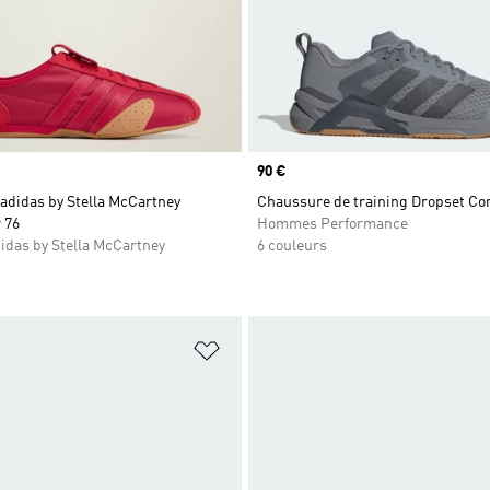
Prix
90 €
adidas by Stella McCartney
Chaussure de training Dropset Co
 76
Hommes Performance
das by Stella McCartney
6 couleurs
ste de produits favoris
Ajouter à la Liste de produits favor