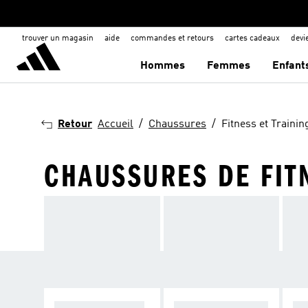
trouver un magasin
aide
commandes et retours
cartes cadeaux
dev
Hommes
Femmes
Enfant
Retour
Accueil
Chaussures
Fitness et Trainin
CHAUSSURES DE FITN
RENFORCEMENT
ENTRAÎNEMENTS
HI