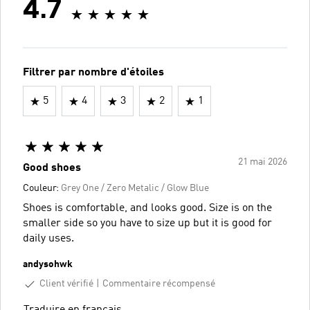
4.7
Filtrer par nombre d'étoiles
5
4
3
2
1
21 mai 2026
Good shoes
Couleur:
Grey One / Zero Metalic / Glow Blue
Shoes is comfortable, and looks good. Size is on the
smaller side so you have to size up but it is good for
daily uses.
andysohwk
Client vérifié
Commentaire récompensé
Traduire en français