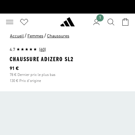
1
/
/
Accueil
Femmes
Chaussures
4.7
(60)
CHAUSSURE ADIZERO SL2
Prix actuel
91 €
78 € Dernier prix le plus bas
130 € Prix d'origine