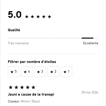
5.0
Qualité
Très mauvaise
Excellente
Filtrer par nombre d'étoiles
5
4
3
2
1
28 mai 2026
Jauni a cause de la transpi
Couleur:
White / Black