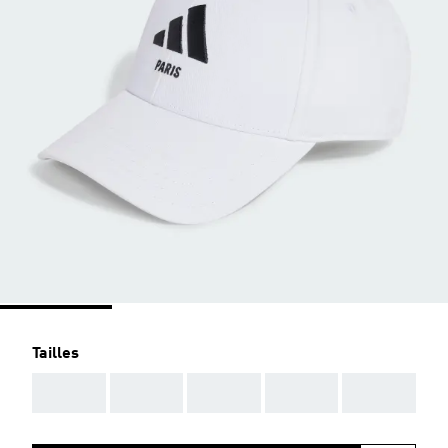
Tailles
AAA
AAA
AAA
AAA
AAA