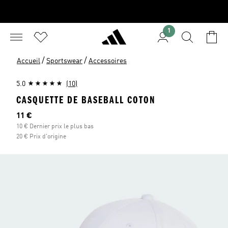
1
/
/
Accueil
Sportswear
Accessoires
5.0
(10)
CASQUETTE DE BASEBALL COTON
Prix actuel
11 €
10 € Dernier prix le plus bas
20 € Prix d'origine