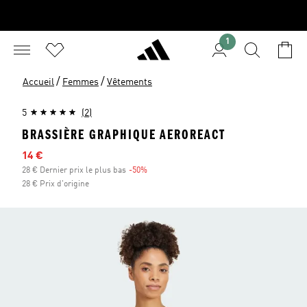
1
/
/
Accueil
Femmes
Vêtements
5
(2)
BRASSIÈRE GRAPHIQUE AEROREACT
Prix en promo
14 €
28 € Dernier prix le plus bas
-50%
Réduction
28 € Prix d'origine