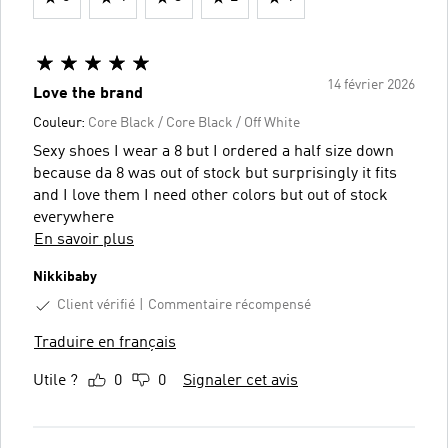
14 février 2026
Love the brand
Couleur:
Core Black / Core Black / Off White
Sexy shoes I wear a 8 but I ordered a half size down
because da 8 was out of stock but surprisingly it fits
and I love them I need other colors but out of stock
everywhere
En savoir plus
Nikkibaby
Client vérifié
Commentaire récompensé
Traduire en français
Utile ?
0
0
Signaler cet avis