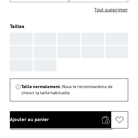
Tout supprimer
Tailles
AAA
AAA
AAA
AAA
AAA
AAA
AAA
AAA
AAA
AAA
AAA
AAA
Taille normalement.
Nous te recommandons de
choisir ta taille habituelle.
Ajouter au panier