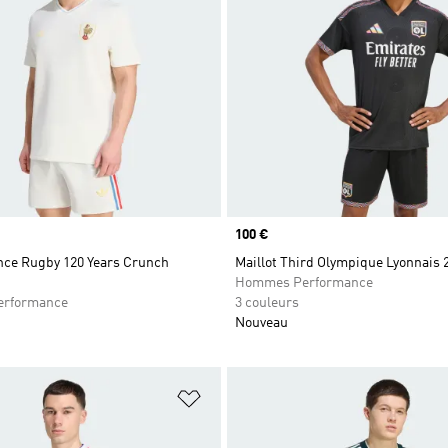
Prix
100 €
ance Rugby 120 Years Crunch
Maillot Third Olympique Lyonnais 
Hommes Performance
rformance
3 couleurs
Nouveau
ste de produits favoris
Ajouter à la Liste de produits favor