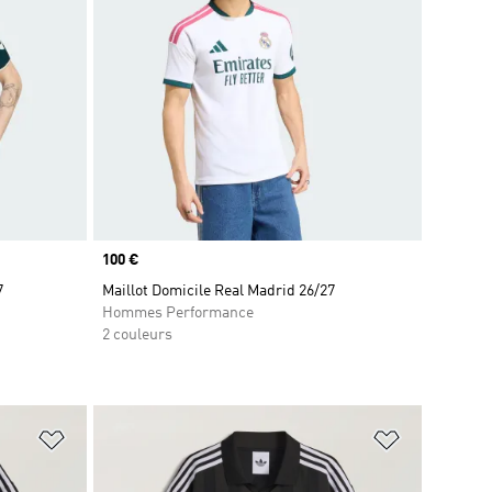
Prix
100 €
7
Maillot Domicile Real Madrid 26/27
Hommes Performance
2 couleurs
is
Ajouter à la Liste de produits favoris
Ajouter à la