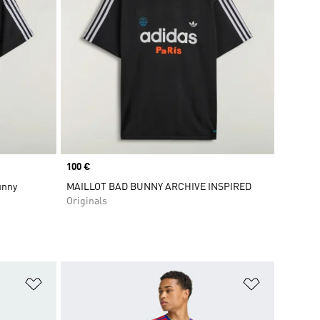
Prix
100 €
unny
MAILLOT BAD BUNNY ARCHIVE INSPIRED
Originals
is
Ajouter à la Liste de produits favoris
Ajouter à la