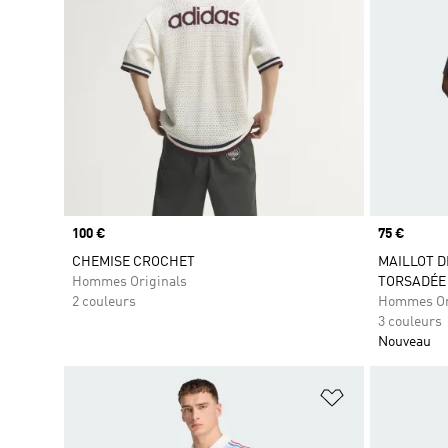
Prix
100 €
Prix
75 €
CHEMISE CROCHET
MAILLOT D
Hommes Originals
TORSADÉE
2 couleurs
Hommes Or
3 couleurs
Nouveau
Ajouter à la Li