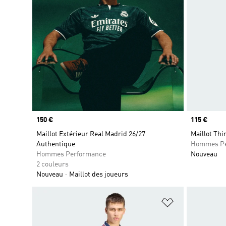
Prix
150 €
Prix
115 €
Maillot Extérieur Real Madrid 26/27
Maillot Thi
Authentique
Hommes Pe
Hommes Performance
Nouveau
2 couleurs
Nouveau
Maillot des joueurs
Ajouter à la Li