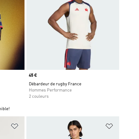
Prix
45 €
Débardeur de rugby France
Hommes Performance
2 couleurs
ible!
is
Ajouter à la Liste de produits favoris
Ajouter à la