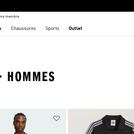
iens membre
s
Chaussures
Sports
Outlet
 · HOMMES
ste de produits favoris
Ajouter à la Liste de produits favor