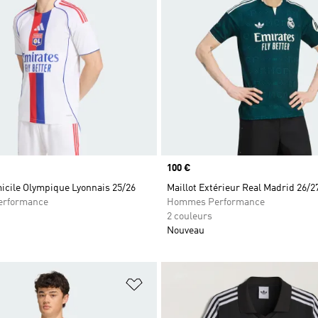
Prix
100 €
icile Olympique Lyonnais 25/26
Maillot Extérieur Real Madrid 26/2
rformance
Hommes Performance
2 couleurs
Nouveau
ste de produits favoris
Ajouter à la Liste de produits favor