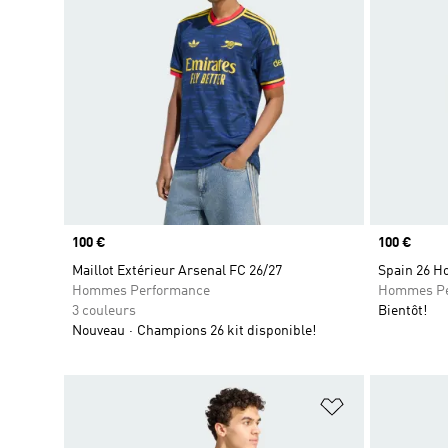
Prix
100 €
Prix
100 €
Maillot Extérieur Arsenal FC 26/27
Spain 26 H
Hommes Performance
Hommes Pe
3 couleurs
Bientôt!
Nouveau
Champions 26 kit disponible!
Ajouter à la Li