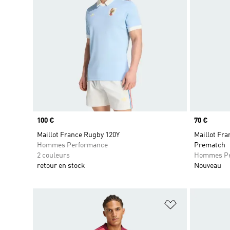
Prix
100 €
Prix
70 €
Maillot France Rugby 120Y
Maillot Fr
Hommes Performance
Prematch
2 couleurs
Hommes Pe
retour en stock
Nouveau
Ajouter à la Li