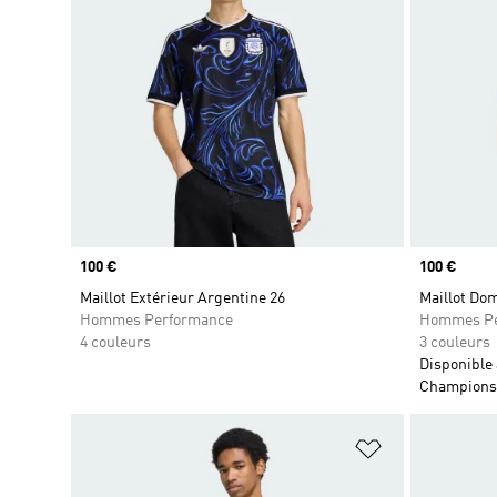
Prix
100 €
Prix
100 €
Maillot Extérieur Argentine 26
Maillot Dom
Hommes Performance
Hommes Pe
4 couleurs
3 couleurs
Disponible
Champions
Ajouter à la Li