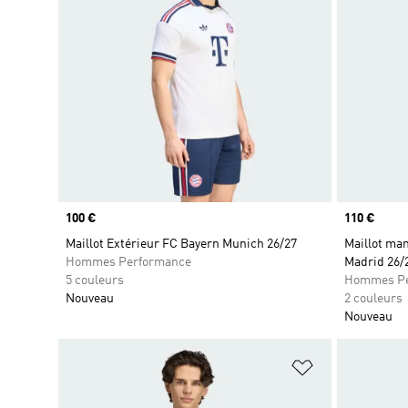
Prix
100 €
Prix
110 €
Maillot Extérieur FC Bayern Munich 26/27
Maillot ma
Hommes Performance
Madrid 26/
5 couleurs
Hommes Pe
Nouveau
2 couleurs
Nouveau
Ajouter à la Li