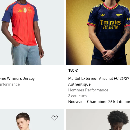
Prix
150 €
ome Winners Jersey
Maillot Extérieur Arsenal FC 26/27
rformance
Authentique
Hommes Performance
3 couleurs
Nouveau
Champions 26 kit dispon
ste de produits favoris
Ajouter à la Liste de produits favor