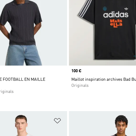
Prix
100 €
E FOOTBALL EN MAILLE
Maillot inspiration archives Bad B
Originals
iginals
ste de produits favoris
Ajouter à la Liste de produits favor