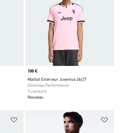
Prix
100 €
Maillot Extérieur Juventus 26/27
Hommes Performance
5 couleurs
Nouveau
is
Ajouter à la Liste de produits favoris
Ajouter à la