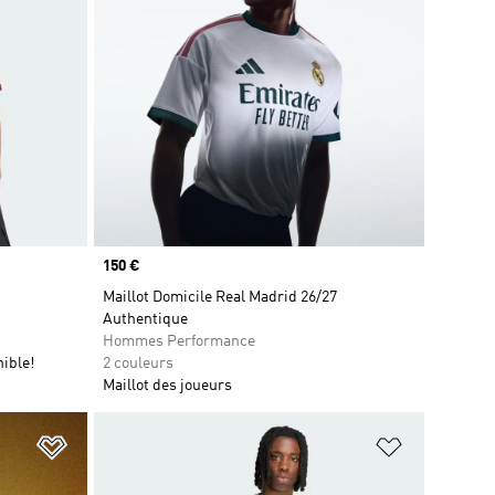
Prix
150 €
Maillot Domicile Real Madrid 26/27
Authentique
Hommes Performance
ible!
2 couleurs
Maillot des joueurs
is
Ajouter à la Liste de produits favoris
Ajouter à la