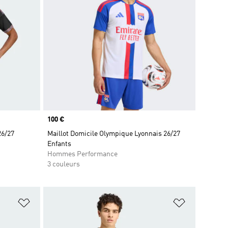
Prix
100 €
26/27
Maillot Domicile Olympique Lyonnais 26/27
Enfants
Hommes Performance
3 couleurs
is
Ajouter à la Liste de produits favoris
Ajouter à la