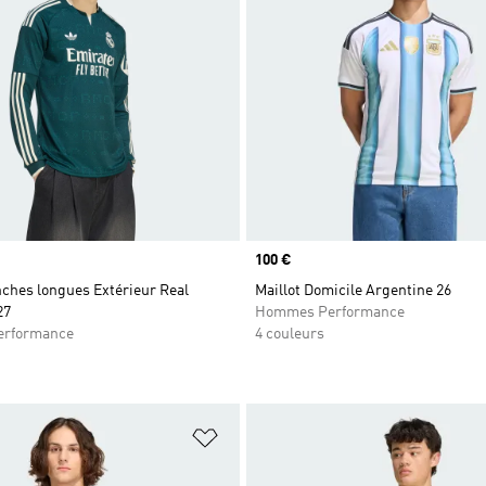
Prix
100 €
nches longues Extérieur Real
Maillot Domicile Argentine 26
27
Hommes Performance
rformance
4 couleurs
ste de produits favoris
Ajouter à la Liste de produits favor