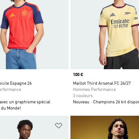
Prix
100 €
icile Espagne 26
Maillot Third Arsenal FC 26/27
rformance
Hommes Performance
3 couleurs
 avec un graphisme spécial
Nouveau
Champions 26 kit dispon
 du Monde!
ste de produits favoris
Ajouter à la Liste de produits favor