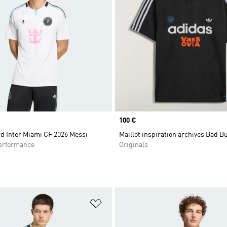
Prix
100 €
rd Inter Miami CF 2026 Messi
Maillot inspiration archives Bad B
rformance
Originals
ste de produits favoris
Ajouter à la Liste de produits favor