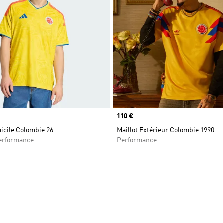
Prix
110 €
icile Colombie 26
Maillot Extérieur Colombie 1990
rformance
Performance
ste de produits favoris