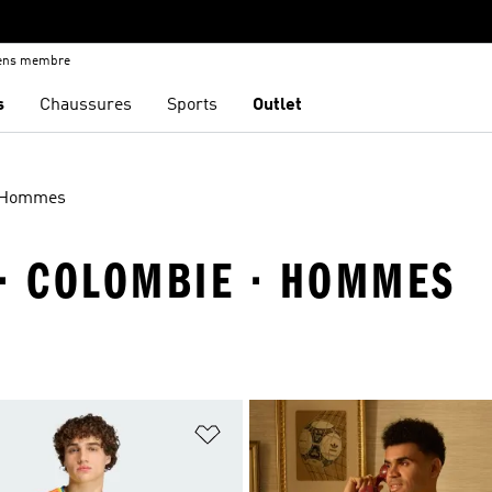
iens membre
s
Chaussures
Sports
Outlet
Hommes
 · COLOMBIE · HOMMES
ste de produits favoris
Ajouter à la Liste de produits favor