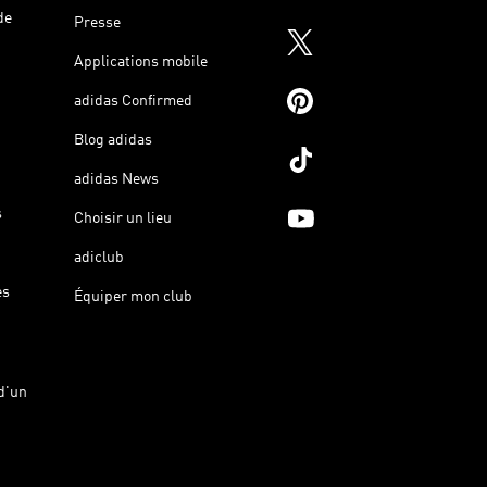
de
Presse
Applications mobile
adidas Confirmed
Blog adidas
adidas News
s
Choisir un lieu
adiclub
es
Équiper mon club
d'un