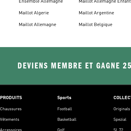
Ensemble Allemagne
Maillot Allemagne Enfant
Maillot Algerie
Maillot Argentine
Maillot Allemagne
Maillot Belgique
DEVIENS MEMBRE ET GAGNE 2
PRODUITS
Sports
COLLEC
Chaussures
Football
Originals
Vêtements
Basketball
Spezial
Accessoires
Golf
SL 72