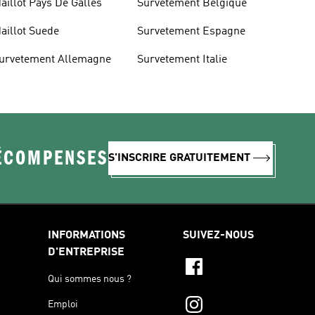
aillot Pays De Galles
Survetement Belgique
aillot Suede
Survetement Espagne
urvetement Allemagne
Survetement Italie
RÉCOMPENSES
S'INSCRIRE GRATUITEMENT
INFORMATIONS
SUIVEZ-NOUS
D'ENTREPRISE
Qui sommes nous ?
Emploi