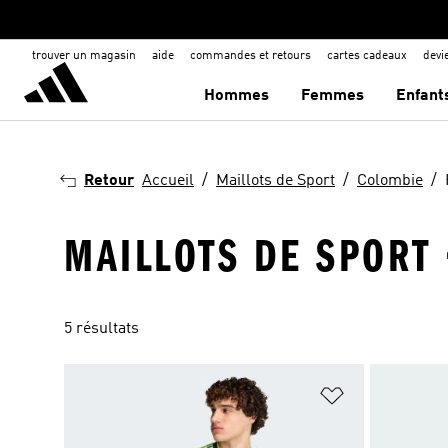
trouver un magasin
aide
commandes et retours
cartes cadeaux
dev
Hommes
Femmes
Enfant
Retour
Accueil
Maillots de Sport
Colombie
MAILLOTS DE SPORT
5 résultats
Ajouter à la Li