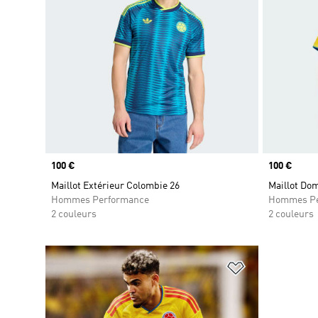
Prix
100 €
Prix
100 €
Maillot Extérieur Colombie 26
Maillot Dom
Hommes Performance
Hommes Pe
2 couleurs
2 couleurs
Ajouter à la Li