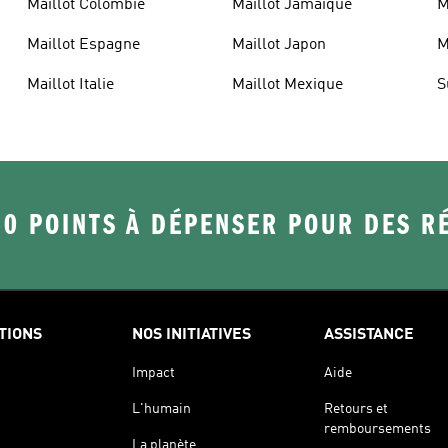
Maillot Colombie
Maillot Jamaique
M
Maillot Espagne
Maillot Japon
M
Maillot Italie
Maillot Mexique
S
50 POINTS À DÉPENSER POUR DES 
TIONS
NOS INITIATIVES
ASSISTANCE
Impact
Aide
L'humain
Retours et
remboursements
La planète