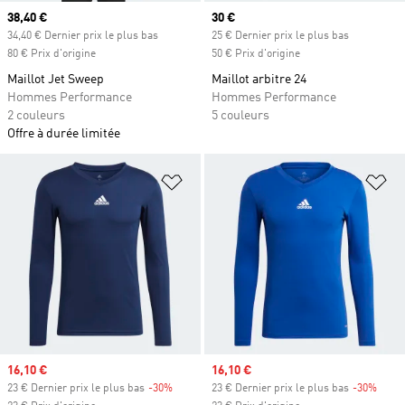
Prix actuel
38,40 €
Prix actuel
30 €
34,40 € Dernier prix le plus bas
25 € Dernier prix le plus bas
80 € Prix d'origine
50 € Prix d'origine
Maillot Jet Sweep
Maillot arbitre 24
Hommes Performance
Hommes Performance
2 couleurs
5 couleurs
Offre à durée limitée
Ajouter à la Liste de produits favor
Aj
Prix soldé
16,10 €
Prix soldé
16,10 €
23 € Dernier prix le plus bas
-30%
Rabais
23 € Dernier prix le plus bas
-30%
Rabai