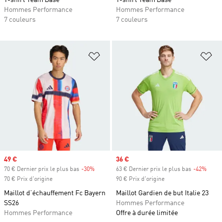
T-shirt Team Base
T-shirt Team Base
Hommes Performance
Hommes Performance
7 couleurs
7 couleurs
Ajouter à la Liste de produits favor
Aj
Prix soldé
49 €
Prix soldé
36 €
70 € Dernier prix le plus bas
-30%
Rabais
63 € Dernier prix le plus bas
-42%
Rabai
70 € Prix d'origine
90 € Prix d'origine
Maillot d’échauffement Fc Bayern
Maillot Gardien de but Italie 23
SS26
Hommes Performance
Hommes Performance
Offre à durée limitée