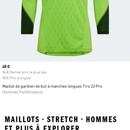
Prix actuel
45 €
36 € Dernier prix le plus bas
90 € Prix d'origine
Maillot de gardien de but à manches longues Tiro 23 Pro
Hommes Performance
MAILLOTS • STRETCH • HOMMES
ET PLUS À EXPLORER