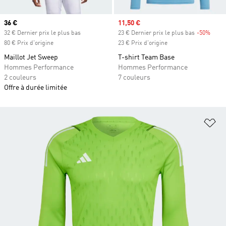
Prix actuel
36 €
Prix soldé
11,50 €
32 € Dernier prix le plus bas
23 € Dernier prix le plus bas
-50%
Rabai
80 € Prix d'origine
23 € Prix d'origine
Maillot Jet Sweep
T-shirt Team Base
Hommes Performance
Hommes Performance
2 couleurs
7 couleurs
Offre à durée limitée
Aj