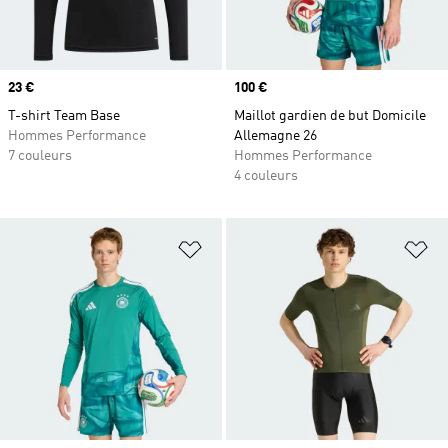
Prix
23 €
Prix
100 €
T-shirt Team Base
Maillot gardien de but Domicile
Hommes Performance
Allemagne 26
7 couleurs
Hommes Performance
4 couleurs
Ajouter à la Liste de produits favor
Aj