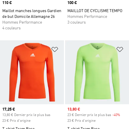
Prix
110 €
Prix
100 €
Maillot manches longues Gardien
MAILLOT DE CYCLISME TEMPO
de but Domicile Allemagne 26
Hommes Performance
Hommes Performance
3 couleurs
4 couleurs
Ajouter à la Liste de produits favor
Aj
Prix actuel
17,25 €
Prix soldé
13,80 €
13,80 € Dernier prix le plus bas
23 € Dernier prix le plus bas
-40%
Rabai
23 € Prix d'origine
23 € Prix d'origine