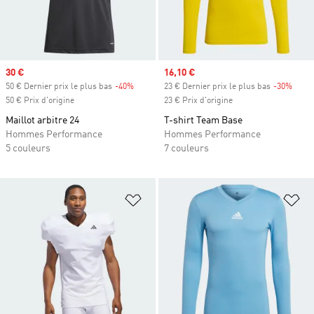
Prix soldé
30 €
Prix soldé
16,10 €
50 € Dernier prix le plus bas
-40%
Rabais
23 € Dernier prix le plus bas
-30%
Rabai
50 € Prix d'origine
23 € Prix d'origine
Maillot arbitre 24
T-shirt Team Base
Hommes Performance
Hommes Performance
5 couleurs
7 couleurs
Ajouter à la Liste de produits favor
Aj