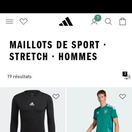
1
MAILLOTS DE SPORT ·
STRETCH · HOMMES
3
19 résultats
Ajouter à la Liste de produits favor
Aj