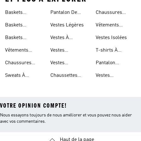
Baskets
Pantalon De
Chaussures
Respirantes Pour
Jogging Léger
Réfléchissantes
Baskets
Vestes Légères
Vêtements
Femme
Respirantes Pour
Réfléchissants
Baskets
Vestes À
Vestes Isolées
Hommes
Respirantes Pour
Repliable
Vêtements
Vestes
T-shirts À
Enfants
Imperméables
Imperméables
Séchage Rapide
Chaussures
Vestes
Pantalon
Pour Hommes
Légères
Imperméables
Extensible
Sweats À
Chaussettes
Vestes
Pour Femmes
Capuche Légers
Respirantes
Déperlantes
VOTRE OPINION COMPTE!
Nous essayons toujours de nous améliorer et vous pouvez nous aider
avec vos commentaires.
Haut de la page