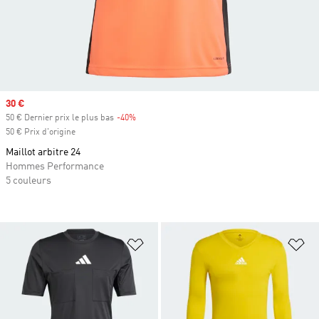
Prix soldé
30 €
50 € Dernier prix le plus bas
-40%
Rabais
50 € Prix d'origine
Maillot arbitre 24
Hommes Performance
5 couleurs
Ajouter à la Liste de produits favor
Aj