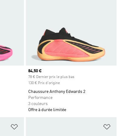
Prix actuel
84,50 €
is
78 € Dernier prix le plus bas
130 € Prix d'origine
Chaussure Anthony Edwards 2
Performance
3 couleurs
Offre à durée limitée
is
Ajouter à la Liste de produits favoris
Ajouter à la