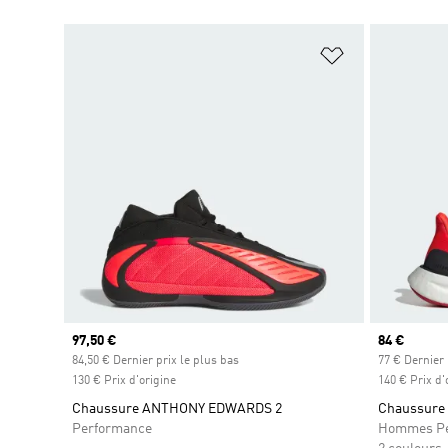
Ajouter à la Li
Prix actuel
97,50 €
Prix actuel
84 €
84,50 € Dernier prix le plus bas
77 € Dernier 
130 € Prix d'origine
140 € Prix d'
Chaussure ANTHONY EDWARDS 2
Chaussure 
Performance
Hommes Pe