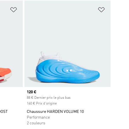
is
Ajouter à la Liste de produits favoris
Ajouter à la
Prix actuel
120 €
88 € Dernier prix le plus bas
160 € Prix d'origine
OOST
Chaussure HARDEN VOLUME 10
Performance
2 couleurs