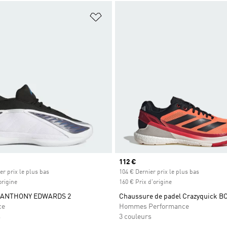
ste de produits favoris
Ajouter à la Liste de produits favor
Prix actuel
112 €
er prix le plus bas
104 € Dernier prix le plus bas
origine
160 € Prix d'origine
 ANTHONY EDWARDS 2
Chaussure de padel Crazyquick B
ce
Hommes Performance
s
3 couleurs