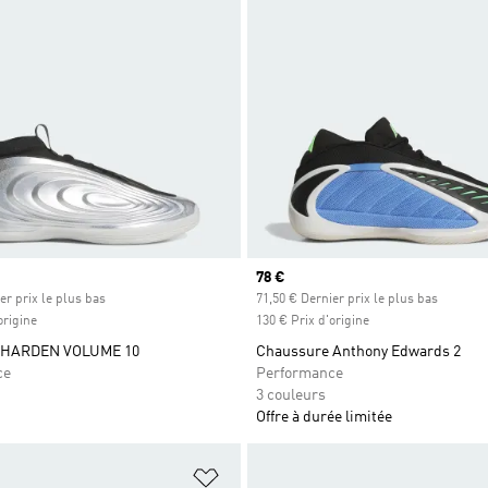
Prix actuel
78 €
er prix le plus bas
71,50 € Dernier prix le plus bas
origine
130 € Prix d'origine
 HARDEN VOLUME 10
Chaussure Anthony Edwards 2
ce
Performance
3 couleurs
Offre à durée limitée
ste de produits favoris
Ajouter à la Liste de produits favor