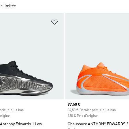
ée limitée
ste de produits favoris
Ajouter à la Liste de produits favor
Prix actuel
97,50 €
prix le plus bas
84,50 € Dernier prix le plus bas
origine
130 € Prix d'origine
Anthony Edwards 1 Low
Chaussure ANTHONY EDWARDS 2