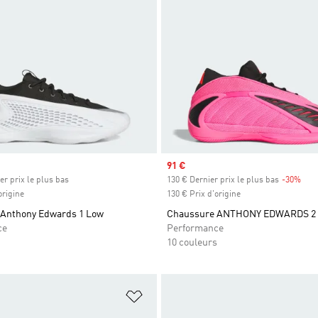
Prix soldé
91 €
er prix le plus bas
130 € Dernier prix le plus bas
-30%
Raba
origine
130 € Prix d'origine
Anthony Edwards 1 Low
Chaussure ANTHONY EDWARDS 2
ce
Performance
10 couleurs
ste de produits favoris
Ajouter à la Liste de produits favor