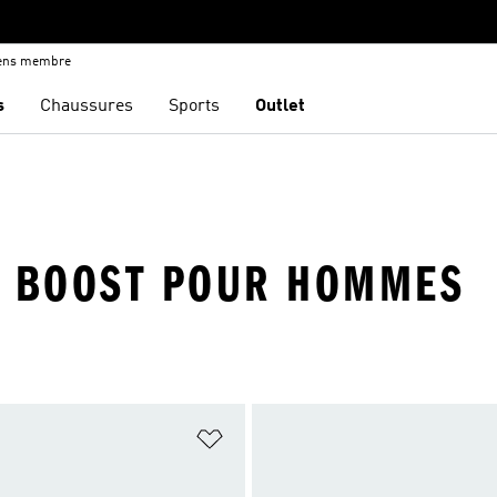
iens membre
s
Chaussures
Sports
Outlet
 BOOST POUR HOMMES
ste de produits favoris
Ajouter à la Liste de produits favor