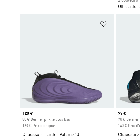
2 couleurs
Offre à dur
Ajouter à la Li
Prix actuel
120 €
Prix actuel
77 €
80 € Dernier prix le plus bas
70 € Dernier 
160 € Prix d'origine
140 € Prix d'
Chaussure Harden Volume 10
Chaussure 