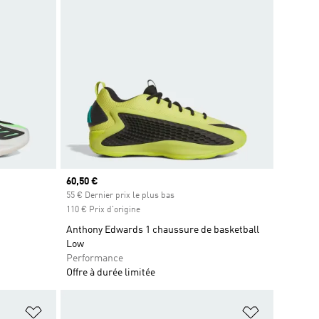
Prix actuel
60,50 €
55 € Dernier prix le plus bas
110 € Prix d'origine
Anthony Edwards 1 chaussure de basketball
Low
Performance
Offre à durée limitée
is
Ajouter à la Liste de produits favoris
Ajouter à la