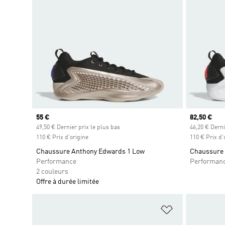
Prix actuel
55 €
Prix actuel
82,50 €
49,50 € Dernier prix le plus bas
46,20 € Derni
110 € Prix d'origine
110 € Prix d'
Chaussure Anthony Edwards 1 Low
Chaussure 
Performance
Performan
2 couleurs
Offre à durée limitée
Ajouter à la Li