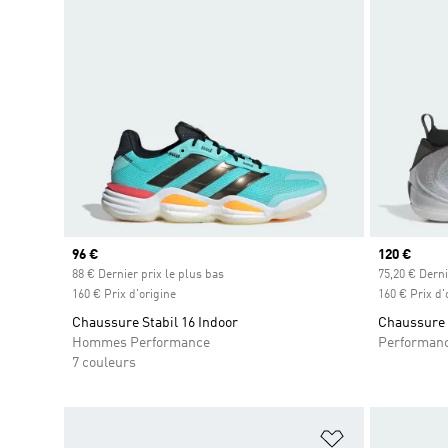
Prix actuel
96 €
Prix actuel
120 €
88 € Dernier prix le plus bas
75,20 € Derni
160 € Prix d'origine
160 € Prix d'
Chaussure Stabil 16 Indoor
Chaussure
Hommes Performance
Performan
7 couleurs
Ajouter à la Li