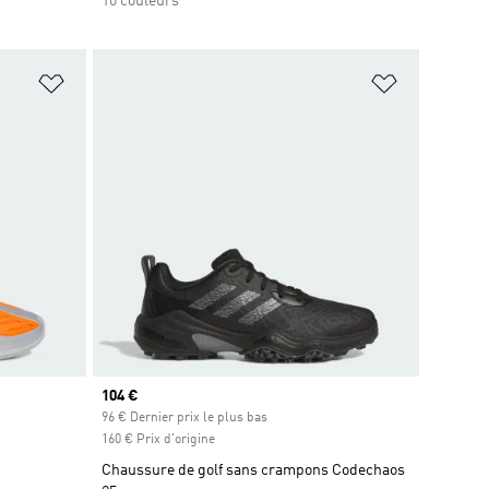
10 couleurs
is
Ajouter à la Liste de produits favoris
Ajouter à la
Prix actuel
104 €
96 € Dernier prix le plus bas
160 € Prix d'origine
Chaussure de golf sans crampons Codechaos