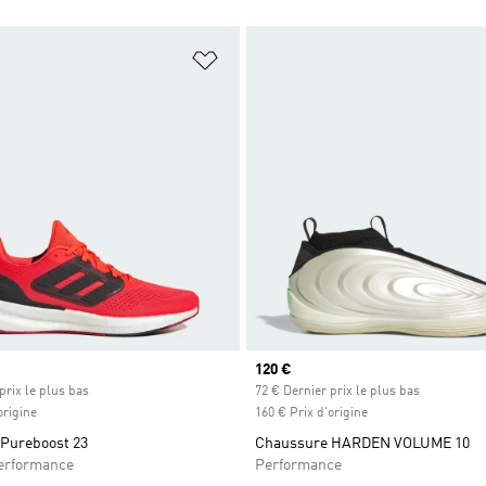
ste de produits favoris
Ajouter à la Liste de produits favor
Prix actuel
120 €
prix le plus bas
72 € Dernier prix le plus bas
origine
160 € Prix d'origine
Pureboost 23
Chaussure HARDEN VOLUME 10
rformance
Performance